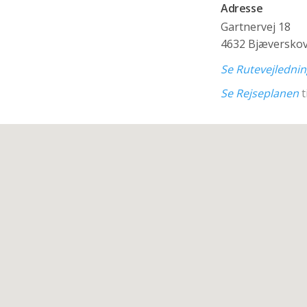
Adresse
Gartnervej 18
4632 Bjæversko
Se Rutevejledni
Se Rejseplanen
t