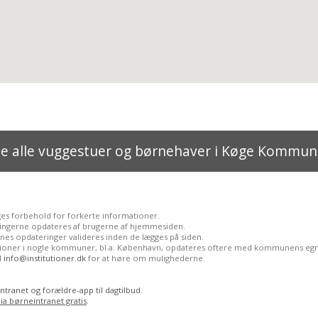
e alle vuggestuer og børnehaver i Køge Kommu
ges forbehold for forkerte informationer.
ingerne opdateres af brugerne af hjemmesiden.
nes opdateringer valideres inden de lægges på siden.
utioner i nogle kommuner, bl.a. København, opdateres oftere med kommunens egn
il
info@institutioner.dk
for at høre om mulighederne.
ntranet og forældre-app til dagtilbud.
ia børneintranet gratis
.