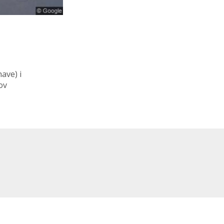
have)
i
ov