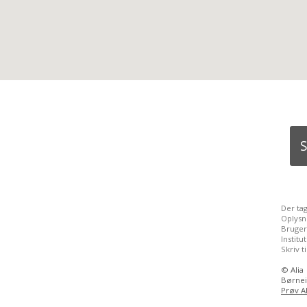
S
Der ta
Oplysn
Bruger
Instit
Skriv t
©
Alia
Børnei
Prøv Al