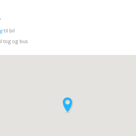
v
ng
til bil
il tog og bus