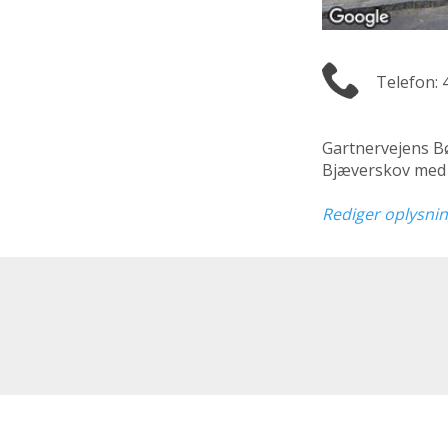
Telefon: 
Gartnervejens B
Bjæverskov med p
Rediger oplysni