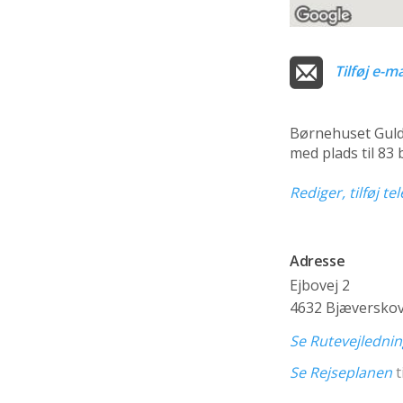
Tilføj e-ma
Børnehuset Gul
med plads til 83
Rediger, tilføj t
Adresse
Ejbovej 2
4632 Bjæversko
Se Rutevejledni
Se Rejseplanen
t