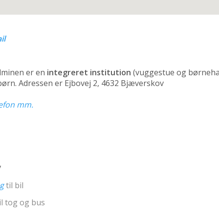
il
dminen er en
integreret institution
(vuggestue og børneha
 børn. Adressen er Ejbovej 2, 4632 Bjæverskov
elefon mm.
v
ng
til bil
il tog og bus