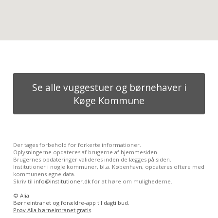
Se alle vuggestuer og børnehaver i
Køge Kommune
Der tages forbehold for forkerte informationer.
Oplysningerne opdateres af brugerne af hjemmesiden.
Brugernes opdateringer valideres inden de lægges på siden.
Institutioner i nogle kommuner, bl.a. København, opdateres oftere med
kommunens egne data.
Skriv til
info@institutioner.dk
for at høre om mulighederne.
©
Alia
Børneintranet og forældre-app til dagtilbud.
Prøv Alia børneintranet gratis
.