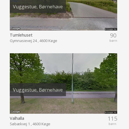
Vuggestue, Børnehave
90
Tumlehuset
Gymnasievej 24 , 4600 Køge
børn
Vuggestue, Børnehave
115
Valhalla
Søbækvej 1 , 4600 Køge
børn