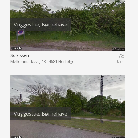
Vuggestue, Børnehave
78
Solsikken
Mellemmarksvej 13 , 4681 Herfølge
børn
Vuggestue, Børnehave