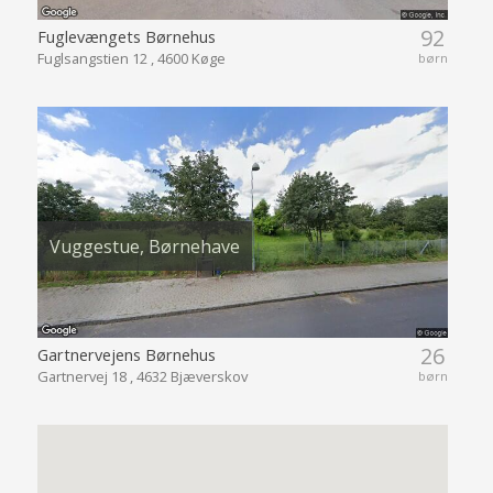
92
Fuglevængets Børnehus
Fuglsangstien 12 , 4600 Køge
børn
Vuggestue, Børnehave
26
Gartnervejens Børnehus
Gartnervej 18 , 4632 Bjæverskov
børn