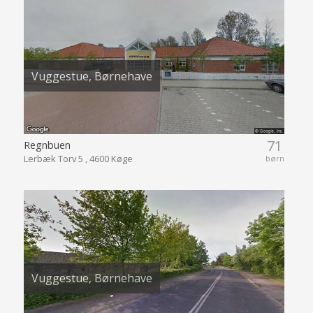
Vuggestue, Børnehave
71
Regnbuen
Lerbæk Torv 5 , 4600 Køge
børn
Vuggestue, Børnehave