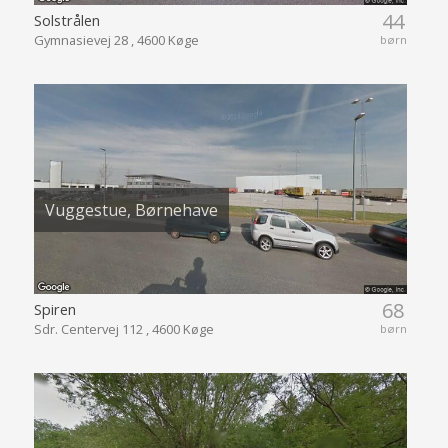
44
Solstrålen
Gymnasievej 28 , 4600 Køge
børn
Vuggestue, Børnehave
68
Spiren
Sdr. Centervej 112 , 4600 Køge
børn