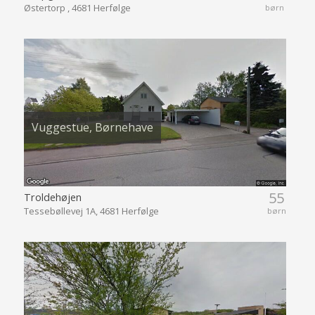
Østertorp , 4681 Herfølge
børn
Vuggestue, Børnehave
55
Troldehøjen
Tessebøllevej 1A, 4681 Herfølge
børn