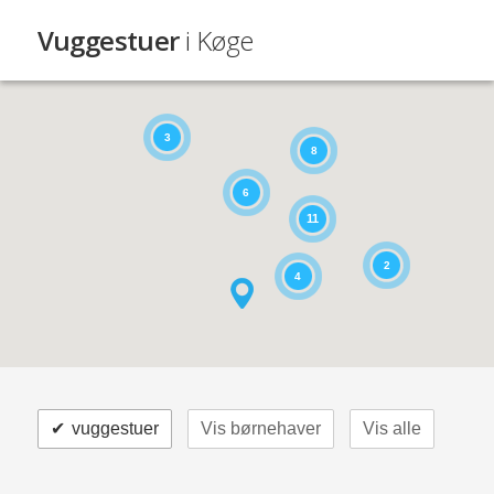
Vuggestuer
i Køge
3
8
6
11
2
4
✔
vuggestuer
Vis børnehaver
Vis alle