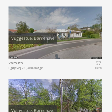
Vuggestue, Børnehave
57
Valmuen
Egøjevej 72 , 4600 Køge
børn
Vuggestue, Børnehave