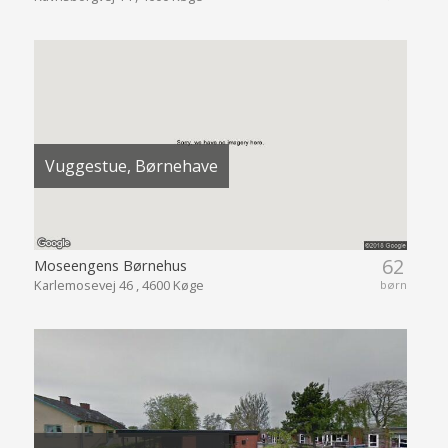
Vuggestue, Børnehave
62
Moseengens Børnehus
Karlemosevej 46 , 4600 Køge
børn