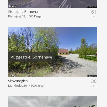
61
Rishøjens Børnehus
Rishøjvej 1B, 4600 Køge
børn
Vuggestue, Børnehave
36
Skovsneglen
Markledet 20 , 4600 Køge
børn