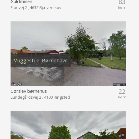
83
Guldminen
Ejbovej 2 , 4632 Bjæverskov
børn
Vuggestue, Børnehave
22
Gørslev børnehus
Lundegårdsvej 2 , 4100 Ringsted
børn