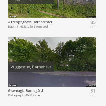
85
Ærtebjerghave Børnecenter
Buen 1 , 4623 Lille Skensved
børn
Vuggestue, Børnehave
51
Ølsemagle Børnegård
Rishøjvej 3 , 4600 Køge
børn