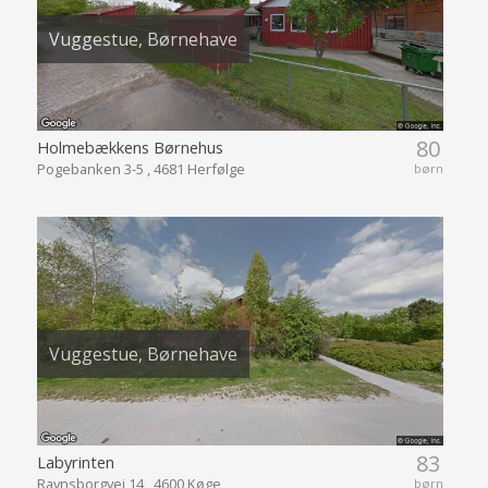
Vuggestue, Børnehave
80
Holmebækkens Børnehus
Pogebanken 3-5 , 4681 Herfølge
børn
Vuggestue, Børnehave
83
Labyrinten
Ravnsborgvej 14 , 4600 Køge
børn