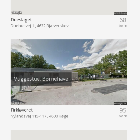
68
Dueslaget
Duehusvej 1 , 4632 Bjæverskov
børn
Vuggestue, Børnehave
95
Firkløveret
Nylandsvej 115-117 , 4600 Køge
børn