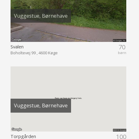
Vuggestue, Børnehave
70
Svalen
Boholtevej 99 , 4600 Køge
børn
Vuggestue, Børnehave
100
Torpgården