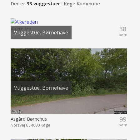
Der er
33 vuggestuer
i Køge Kommune
38
Alkereden
Vuggestue, Børnehave
Byvej 33 , 4682 Tureby
børn
Vuggestue, Børnehave
99
Asgård Børnehus
Norsvej 6 , 4600 Køge
børn