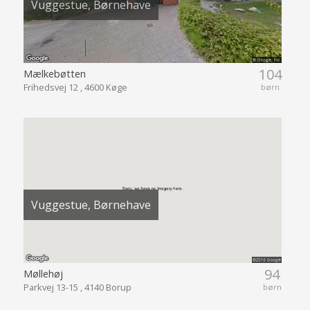
Vuggestue, Børnehave
104
Mælkebøtten
Frihedsvej 12 , 4600 Køge
børn
Vuggestue, Børnehave
94
Møllehøj
Parkvej 13-15 , 4140 Borup
børn