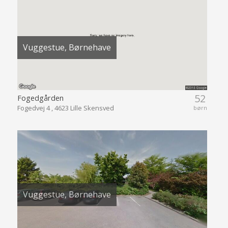
Vuggestue, Børnehave
52
Fogedgården
Fogedvej 4 , 4623 Lille Skensved
børn
Vuggestue, Børnehave