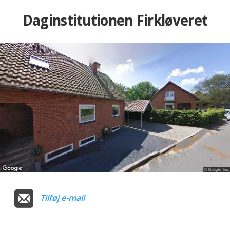
Daginstitutionen Firkløveret
Tilføj e-mail