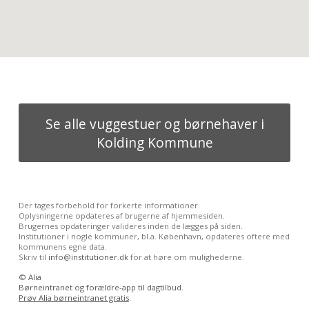
Se alle vuggestuer og børnehaver i
Kolding Kommune
Der tages forbehold for forkerte informationer.
Oplysningerne opdateres af brugerne af hjemmesiden.
Brugernes opdateringer valideres inden de lægges på siden.
Institutioner i nogle kommuner, bl.a. København, opdateres oftere med
kommunens egne data.
Skriv til
info@institutioner.dk
for at høre om mulighederne.
©
Alia
Børneintranet og forældre-app til dagtilbud.
Prøv Alia børneintranet gratis
.