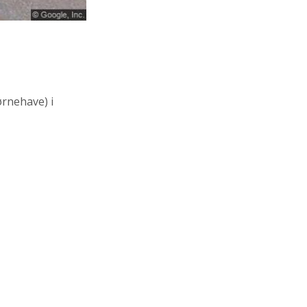
ørnehave)
i