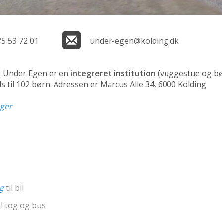
75 53 72 01
under-egen@kolding.dk
n Under Egen er en
integreret institution
(vuggestue og b
s til 102 børn. Adressen er Marcus Alle 34, 6000 Kolding
nger
ng
til bil
il tog og bus