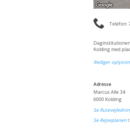
Telefon: 
Daginstitutione
Kolding med plad
Rediger oplysni
Adresse
Marcus Alle 34
6000 Kolding
Se Rutevejledni
Se Rejseplanen
t