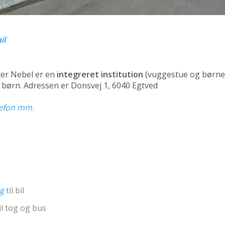
il
er Nebel er en
integreret institution
(vuggestue og børne
3 børn. Adressen er Donsvej 1, 6040 Egtved
elefon mm.
ng
til bil
il tog og bus