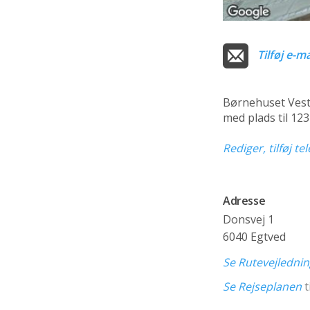
Tilføj e-ma
Børnehuset Vest
med plads til 12
Rediger, tilføj t
Adresse
Donsvej 1
6040 Egtved
Se Rutevejledni
Se Rejseplanen
t