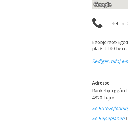
Telefon: 
Egebjerget/Eged
plads til 80 bør
Rediger, tilføj e
Adresse
Rynkebjerggårds
4320 Lejre
Se Rutevejledni
Se Rejseplanen
t