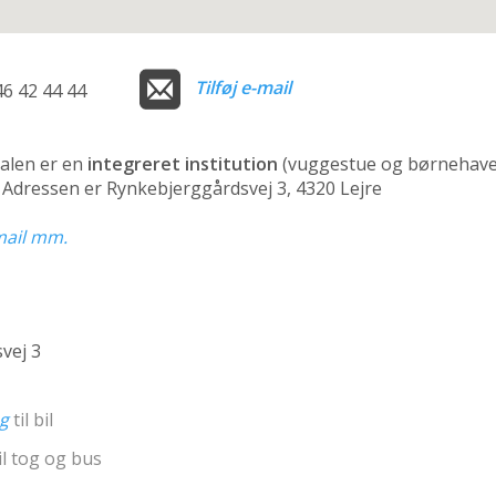
Tilføj e-mail
46 42 44 44
alen er en
integreret institution
(vuggestue og børnehave
n. Adressen er Rynkebjerggårdsvej 3, 4320 Lejre
-mail mm.
vej 3
ng
til bil
il tog og bus