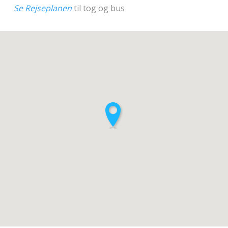
Se Rejseplanen
til tog og bus