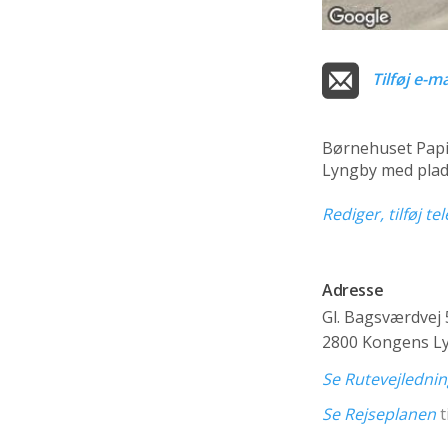
Tilføj e-ma
Børnehuset Papi
Lyngby med plads
Rediger, tilføj t
Adresse
Gl. Bagsværdvej 
2800 Kongens L
Se Rutevejledni
Se Rejseplanen
t