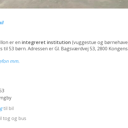
il
llon er en
integreret institution
(vuggestue og børnehave
 til 53 børn. Adressen er Gl. Bagsværdvej 53, 2800 Kongen
elefon mm.
53
yngby
ng
til bil
il tog og bus