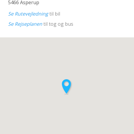
5466 Asperup
Se Rutevejledning
til bil
Se Rejseplanen
til tog og bus