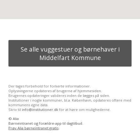
Se alle vuggestuer og børnehaver i
Middelfart Kommune
Der tages forbehold for forkerte informationer.
Oplysningerne opdateres af brugerne af hjemmesiden.
Brugernes opdateringer valideres inden de lægges på siden.
Institutioner i nogle kommuner, bl.a. København, opdateres oftere med
kommunens egne data.
Skriv til
info@institutioner.dk
for at høre om mulighederne.
©
Alia
Børneintranet og forældre-app til dagtilbud.
Prøv Alia børneintranet gratis
.