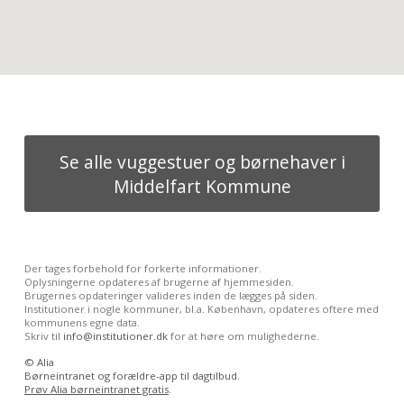
Se alle vuggestuer og børnehaver i
Middelfart Kommune
Der tages forbehold for forkerte informationer.
Oplysningerne opdateres af brugerne af hjemmesiden.
Brugernes opdateringer valideres inden de lægges på siden.
Institutioner i nogle kommuner, bl.a. København, opdateres oftere med
kommunens egne data.
Skriv til
info@institutioner.dk
for at høre om mulighederne.
©
Alia
Børneintranet og forældre-app til dagtilbud.
Prøv Alia børneintranet gratis
.