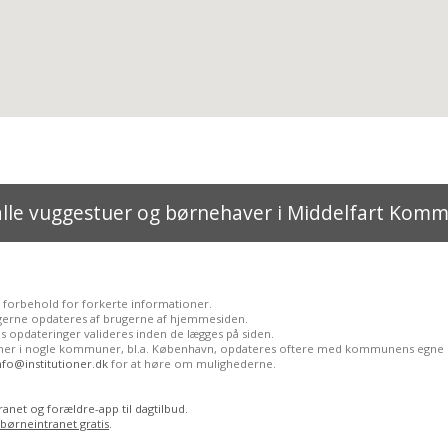
alle vuggestuer og børnehaver i Middelfart Kom
 forbehold for forkerte informationer.
gerne opdateres af brugerne af hjemmesiden.
 opdateringer valideres inden de lægges på siden.
ioner i nogle kommuner, bl.a. København, opdateres oftere med kommunens egne 
nfo@institutioner.dk
for at høre om mulighederne.
anet og forældre-app til dagtilbud.
 børneintranet gratis
.