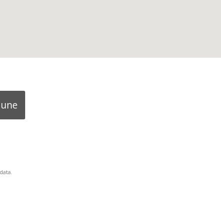
mune
data.