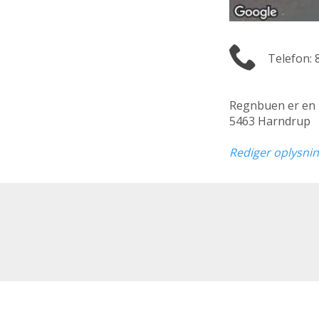
Telefon: 
Regnbuen er en
5463 Harndrup
Rediger oplysni