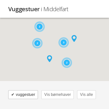
Vuggestuer
i Middelfart
2
3
2
2
✔
vuggestuer
Vis børnehaver
Vis alle