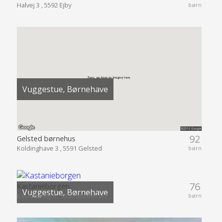
Halvej 3 , 5592 Ejby
børn
Vuggestue, Børnehave
92
Gelsted børnehus
Koldinghave 3 , 5591 Gelsted
børn
76
Kastanieborgen
Vuggestue, Børnehave
Kastanievej 6 , 5500 Middelfart
børn