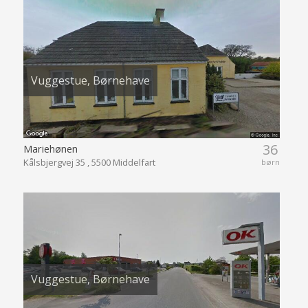
Vuggestue, Børnehave
36
Mariehønen
Kålsbjergvej 35 , 5500 Middelfart
børn
Vuggestue, Børnehave