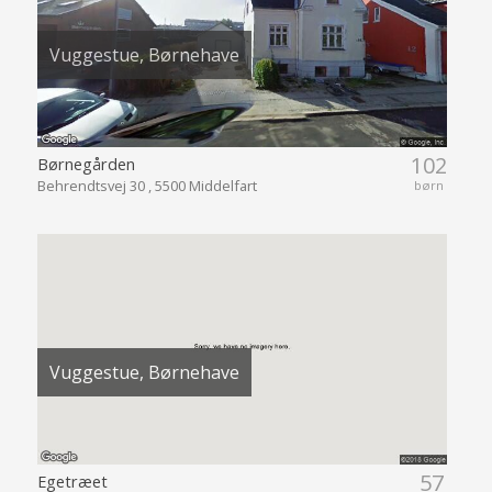
Vuggestue, Børnehave
102
Børnegården
Behrendtsvej 30 , 5500 Middelfart
børn
Vuggestue, Børnehave
57
Egetræet