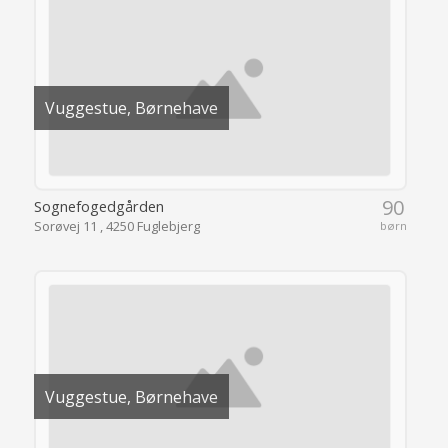
Vuggestue, Børnehave
90
Sognefogedgården
Sorøvej 11 , 4250 Fuglebjerg
børn
Vuggestue, Børnehave