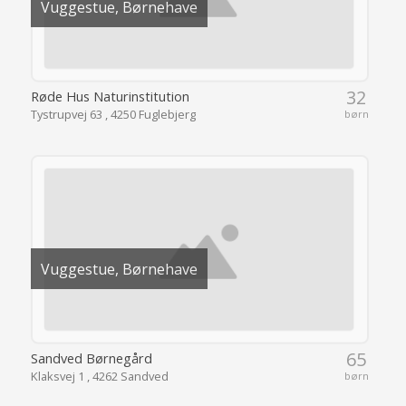
Vuggestue, Børnehave
32
Røde Hus Naturinstitution
Tystrupvej 63 , 4250 Fuglebjerg
børn
Vuggestue, Børnehave
65
Sandved Børnegård
Klaksvej 1 , 4262 Sandved
børn