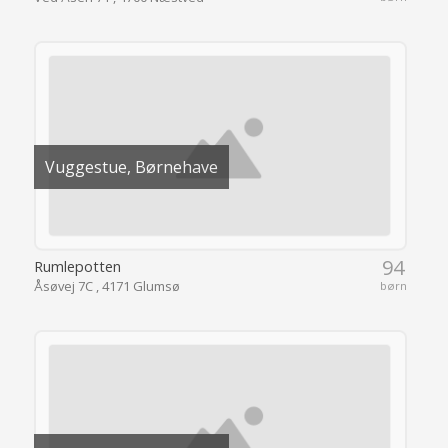
Vuggestue, Børnehave
94
Rumlepotten
Åsøvej 7C , 4171 Glumsø
børn