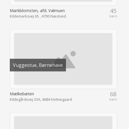
45
Markblomsten, afd. Valmuen
Kildemarksvej 65 , 4700 Næstved
børn
Vuggestue, Børnehave
68
Mælkebøten
Kildegårdsvej 33A, 4684 Holmegaard
børn