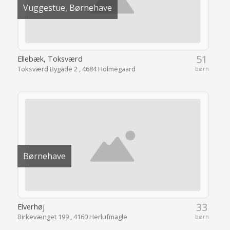
Vuggestue, Børnehave
51
Ellebæk, Toksværd
Toksværd Bygade 2 , 4684 Holmegaard
børn
Børnehave
33
Elverhøj
Birkevænget 199 , 4160 Herlufmagle
børn