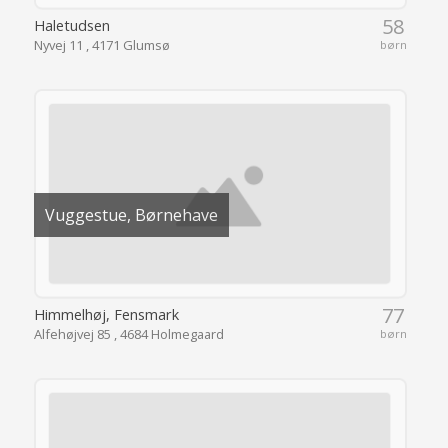
58
Haletudsen
Nyvej 11 , 4171 Glumsø
børn
Vuggestue, Børnehave
77
Himmelhøj, Fensmark
Alfehøjvej 85 , 4684 Holmegaard
børn