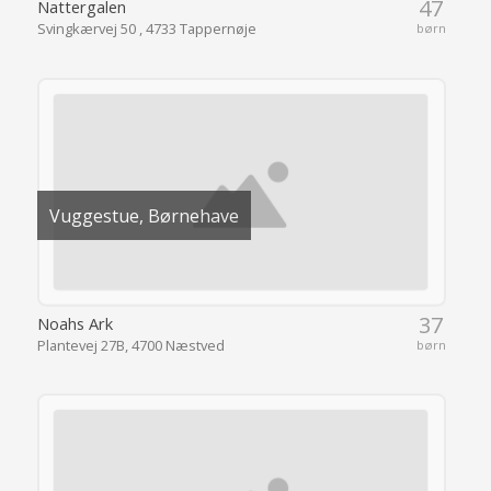
47
Nattergalen
Svingkærvej 50 , 4733 Tappernøje
børn
Vuggestue, Børnehave
37
Noahs Ark
Plantevej 27B, 4700 Næstved
børn