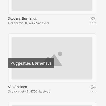
33
Skovens Børnehus
Grønbrovej 8 , 4262 Sandved
børn
Vuggestue, Børnehave
64
Skovtrolden
Skovbrynet 45 , 4700 Næstved
børn