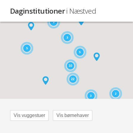
Daginstitutioner
i Næstved
3
3
5
5
10
22
2
3
Vis vuggestuer
Vis børnehaver