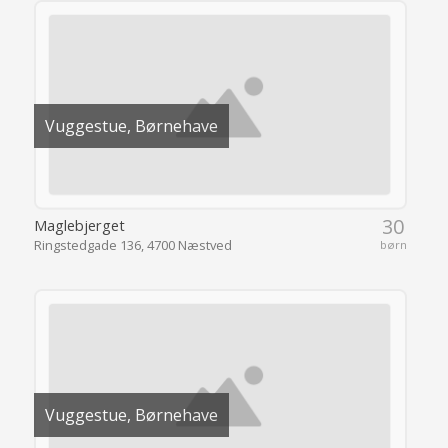
Vuggestue, Børnehave
30
Maglebjerget
Ringstedgade 136, 4700 Næstved
børn
Vuggestue, Børnehave