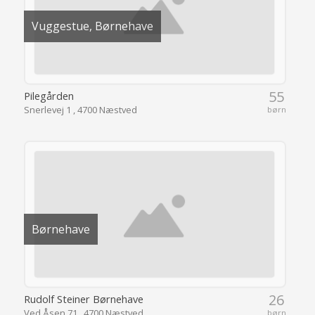
Vuggestue, Børnehave
55
Pilegården
Snerlevej 1 , 4700 Næstved
børn
Børnehave
26
Rudolf Steiner Børnehave
Ved Åsen 71 , 4700 Næstved
børn