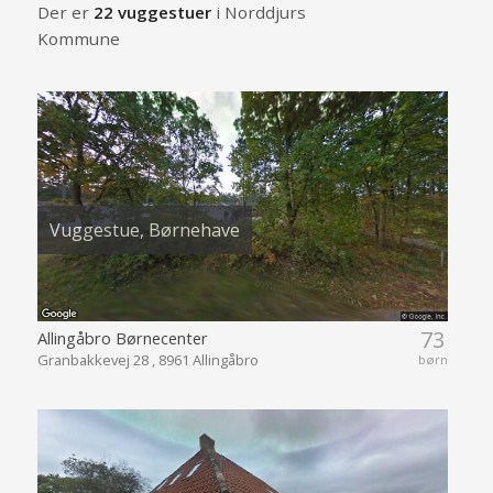
Der er
22 vuggestuer
i Norddjurs
Kommune
Vuggestue, Børnehave
73
Allingåbro Børnecenter
Granbakkevej 28 , 8961 Allingåbro
børn