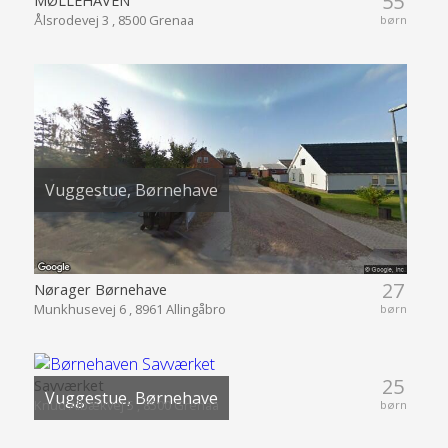
55
Ålsrodevej 3 , 8500 Grenaa
børn
Vuggestue, Børnehave
27
Nørager Børnehave
Munkhusevej 6 , 8961 Allingåbro
børn
25
Savværket
Vuggestue, Børnehave
Knud Albækvej 5 , 8500 Grenaa
børn