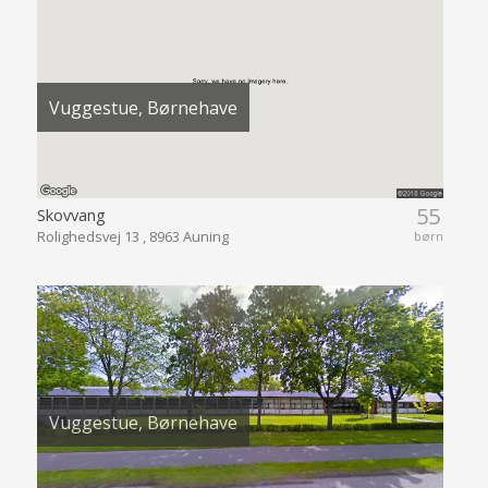
Vuggestue, Børnehave
55
Skovvang
Rolighedsvej 13 , 8963 Auning
børn
Vuggestue, Børnehave