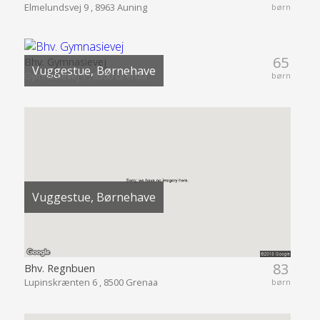
Elmelundsvej 9 , 8963 Auning
børn
65
Bhv. Gymnasievej
Vuggestue, Børnehave
Gymnasievej 1 , 8500 Grenaa
børn
Vuggestue, Børnehave
83
Bhv. Regnbuen
Lupinskrænten 6 , 8500 Grenaa
børn