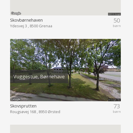
50
Skovbørnehaven
Ydesvej 3 , 8500 Grenaa
børn
Vuggestue, Børnehave
73
Skovsprutten
Rougsøvej 168 , 8950 Ørsted
børn