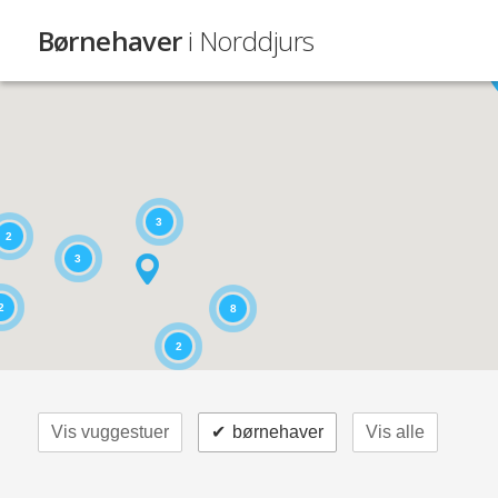
Børnehaver
i Norddjurs
3
2
3
2
8
2
Vis vuggestuer
✔
børnehaver
Vis alle