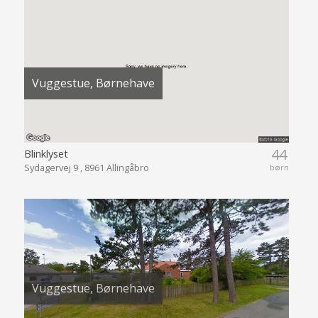
Vuggestue, Børnehave
44
Blinklyset
Sydagervej 9 , 8961 Allingåbro
børn
Vuggestue, Børnehave