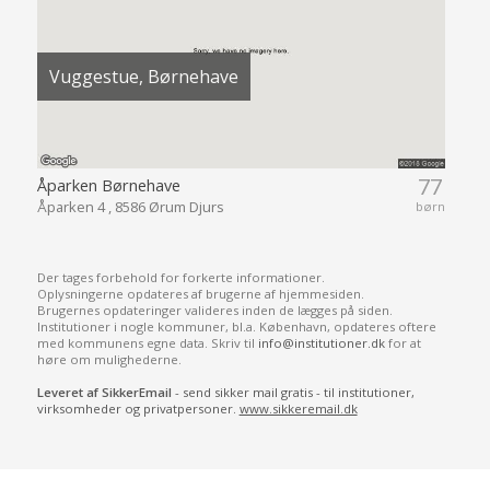
Vuggestue, Børnehave
77
Åparken Børnehave
Åparken 4 , 8586 Ørum Djurs
børn
Der tages forbehold for forkerte informationer.
Oplysningerne opdateres af brugerne af hjemmesiden.
Brugernes opdateringer valideres inden de lægges på siden.
Institutioner i nogle kommuner, bl.a. København, opdateres oftere
med kommunens egne data. Skriv til
info@institutioner.dk
for at
høre om mulighederne.
Leveret af SikkerEmail
- send sikker mail gratis - til institutioner,
virksomheder og privatpersoner.
www.sikkeremail.dk