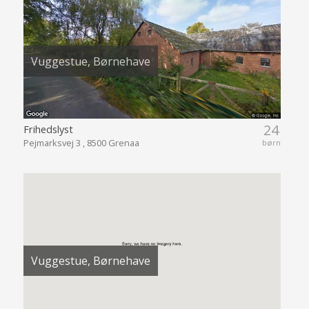
Vuggestue, Børnehave
24
Frihedslyst
Pejmarksvej 3 , 8500 Grenaa
børn
Vuggestue, Børnehave