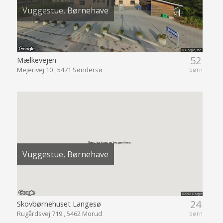
Vuggestue, Børnehave
52
Mælkevejen
Mejerivej 10 , 5471 Søndersø
børn
Vuggestue, Børnehave
24
Skovbørnehuset Langesø
Rugårdsvej 719 , 5462 Morud
børn