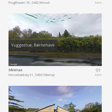
Frugthaven 16 , 5462 Morud
børn
Vuggestue, Børnehave
91
Minimax
Horsebækvej 21 , 5450 Otterup
børn