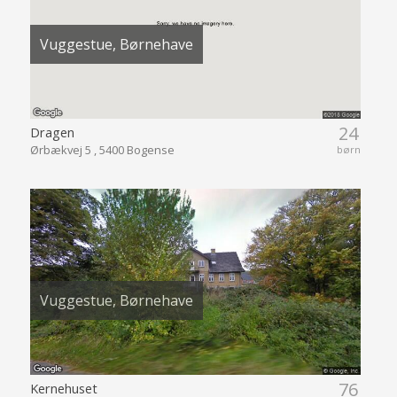
Vuggestue, Børnehave
24
Dragen
Ørbækvej 5 , 5400 Bogense
børn
Vuggestue, Børnehave
76
Kernehuset