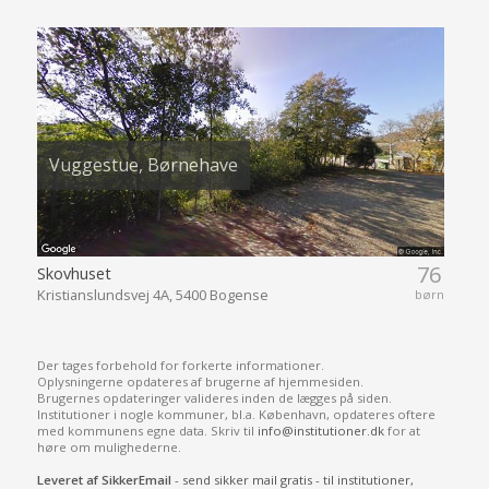
Vuggestue, Børnehave
76
Skovhuset
Kristianslundsvej 4A, 5400 Bogense
børn
Der tages forbehold for forkerte informationer.
Oplysningerne opdateres af brugerne af hjemmesiden.
Brugernes opdateringer valideres inden de lægges på siden.
Institutioner i nogle kommuner, bl.a. København, opdateres oftere
med kommunens egne data. Skriv til
info@institutioner.dk
for at
høre om mulighederne.
Leveret af SikkerEmail
- send sikker mail gratis - til institutioner,