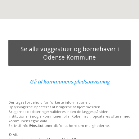
Se alle vuggestuer og børnehaver i
Odense Kommune
Gå til
kommunens pladsanvisning
Der tages forbehold for forkerte informationer.
Oplysningerne opdateres af brugerne af hjemmesiden.
Brugernes opdateringer valideres inden de lægges på siden.
Institutioner i nogle kommuner, bl.a. København, opdateres oftere med
kommunens egne data.
Skriv til
info@institutioner.dk
for at høre om mulighederne.
©
Alia