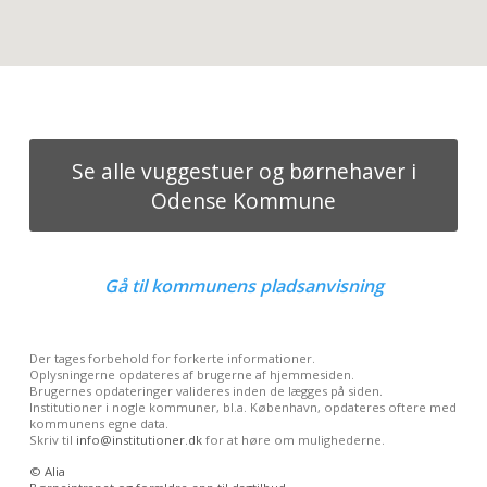
Se alle vuggestuer og børnehaver i
Odense Kommune
Gå til
kommunens pladsanvisning
Der tages forbehold for forkerte informationer.
Oplysningerne opdateres af brugerne af hjemmesiden.
Brugernes opdateringer valideres inden de lægges på siden.
Institutioner i nogle kommuner, bl.a. København, opdateres oftere med
kommunens egne data.
Skriv til
info@institutioner.dk
for at høre om mulighederne.
©
Alia