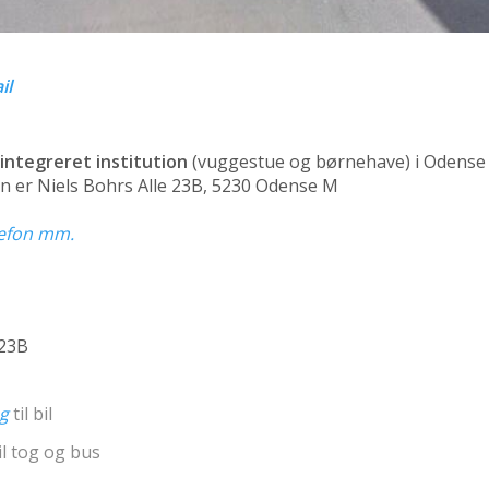
il
integreret institution
(vuggestue og børnehave)
i Odense 
n er Niels Bohrs Alle 23B, 5230 Odense M
elefon mm.
 23B
ng
til bil
il tog og bus