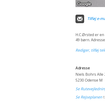
Tilføj e-ma
H.C.Ørsted er en
49 børn. Adresse
Rediger, tilføj t
Adresse
Niels Bohrs Alle
5230 Odense M
Se Rutevejledni
Se Rejseplanen
t