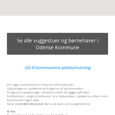
Se alle vuggestuer og børnehaver i
Odense Kommune
Gå til
kommunens pladsanvisning
Der tages forbehold for forkerte informationer.
Oplysningerne opdateres af brugerne af hjemmesiden.
Brugernes opdateringer valideres inden de lægges på siden.
Institutioner i nogle kommuner, bl.a. København, opdateres oftere med
kommunens egne data.
Skriv til
info@institutioner.dk
for at høre om mulighederne.
©
Alia