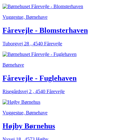
Vuggestue, Børnehave
Fårevejle - Blomsterhaven
Tuborgvej 28 , 4540 Fårevejle
Børnehave
Fårevejle - Fuglehaven
Risegårdsvej 2 , 4540 Fårevejle
Vuggestue, Børnehave
Højby Børnehus
Nyvej 18 , 4573 Højby