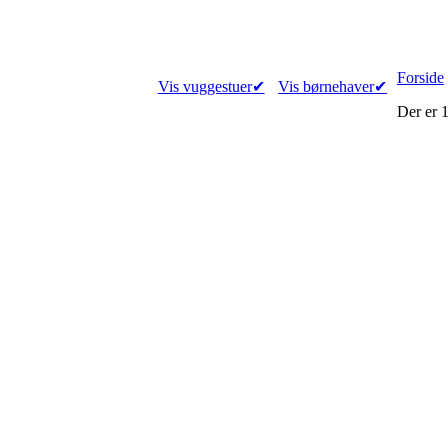
Forside
Vis vuggestuer
✔
Vis børnehaver
✔
Der er
1