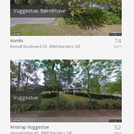
Vuggestue, Børnehave
74
Kombi
Romalt Boulevard 29 , 8960 Randers SØ
børn
Vuggestue
52
Kristrup Vuggestue
Vennelystvej 60 , 8960 Randers SØ
børn