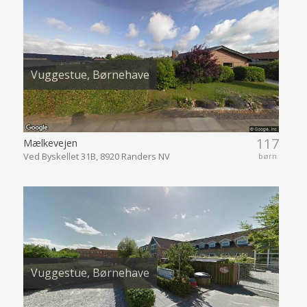
Vuggestue, Børnehave
117
Mælkevejen
Ved Byskellet 31B, 8920 Randers NV
børn
Vuggestue, Børnehave