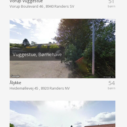
51
Vorup Vuggestue
Vorup Boulevard 46 , 8940 Randers SV
børn
Vuggestue, Børnehave
54
Ålykke
Hvidemøllevej 45 , 8920 Randers NV
børn