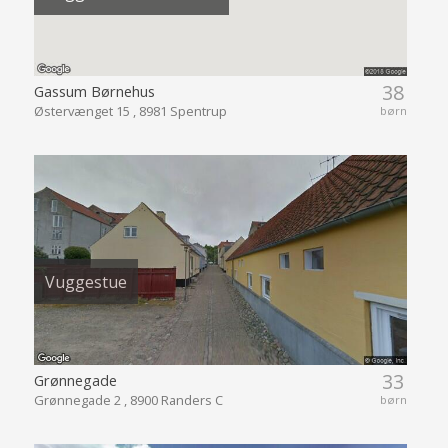
38
Gassum Børnehus
Østervænget 15 , 8981 Spentrup
børn
Vuggestue
33
Grønnegade
Grønnegade 2 , 8900 Randers C
børn