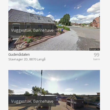
Vuggestue, Børnehave
99
Gudenådalen
Stavnager 2D, 8870 Langå
børn
Vuggestue, Børnehave