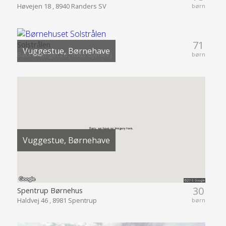
Høvejen 18 , 8940 Randers SV
børn
71
Solstrålen
Vuggestue, Børnehave
Bakkevænget 20 , 8983 Gjerlev J
børn
Vuggestue, Børnehave
30
Spentrup Børnehus
Haldvej 46 , 8981 Spentrup
børn