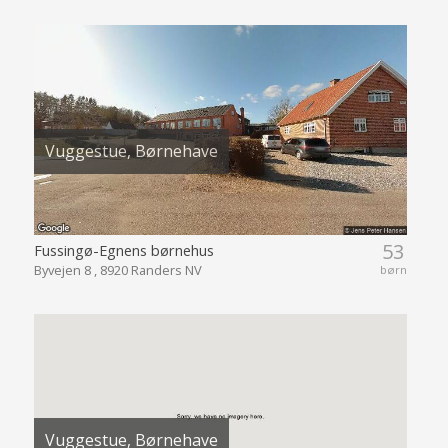
Vuggestue, Børnehave
53
Fussingø-Egnens børnehus
Byvejen 8 , 8920 Randers NV
børn
Vuggestue, Børnehave