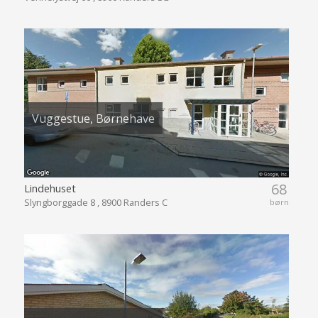
Vuggestue, Børnehave
68
Lindehuset
Slyngborggade 8 , 8900 Randers C
børn