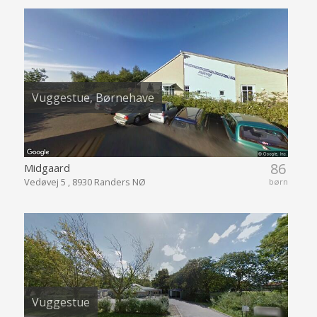
Vuggestue, Børnehave
86
Midgaard
Vedøvej 5 , 8930 Randers NØ
børn
Vuggestue