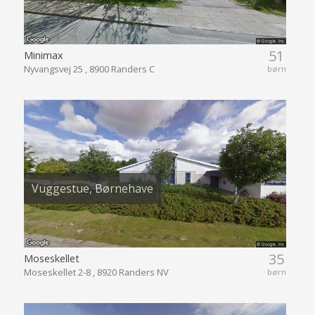
51
Minimax
Nyvangsvej 25 , 8900 Randers C
børn
Vuggestue, Børnehave
35
Moseskellet
Moseskellet 2-8 , 8920 Randers NV
børn