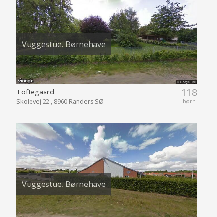
Vuggestue, Børnehave
118
Toftegaard
Skolevej 22 , 8960 Randers SØ
børn
Vuggestue, Børnehave