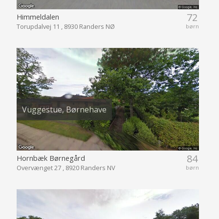
72
Himmeldalen
Torupdalvej 11 , 8930 Randers NØ
børn
Vuggestue, Børnehave
84
Hornbæk Børnegård
Overvænget 27 , 8920 Randers NV
børn