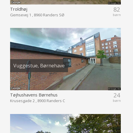
82
Troldhøj
Gemsevej 1 , 8960 Randers SØ
børn
Vuggestue, Børnehave
24
Tøjhushavens Børnehus
Krusesgade 2 , 8900 Randers C
børn