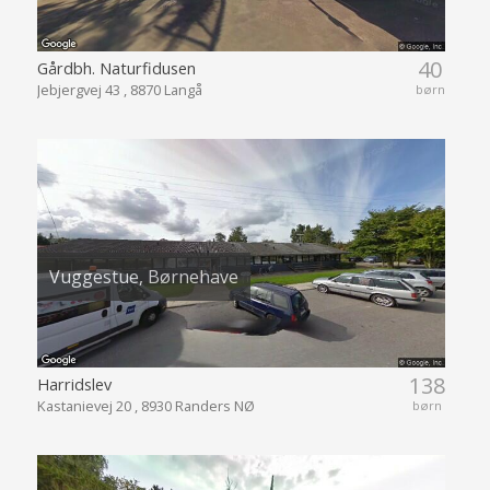
40
Gårdbh. Naturfidusen
Jebjergvej 43 , 8870 Langå
børn
Vuggestue, Børnehave
138
Harridslev
Kastanievej 20 , 8930 Randers NØ
børn