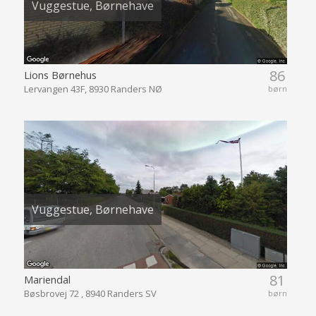
Vuggestue, Børnehave
86
Lions Børnehus
Lervangen 43F, 8930 Randers NØ
børn
Vuggestue, Børnehave
81
Mariendal
Bøsbrovej 72 , 8940 Randers SV
børn