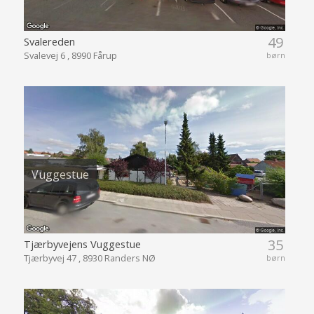
49
Svalereden
Svalevej 6 , 8990 Fårup
børn
Vuggestue
35
Tjærbyvejens Vuggestue
Tjærbyvej 47 , 8930 Randers NØ
børn