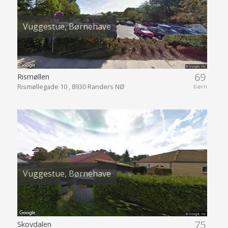
Vuggestue, Børnehave
69
Rismøllen
Rismøllegade 10 , 8930 Randers NØ
børn
Vuggestue, Børnehave
75
Skovdalen