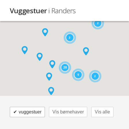
Vuggestuer
i Randers
2
2
28
5
2
✔
vuggestuer
Vis børnehaver
Vis alle