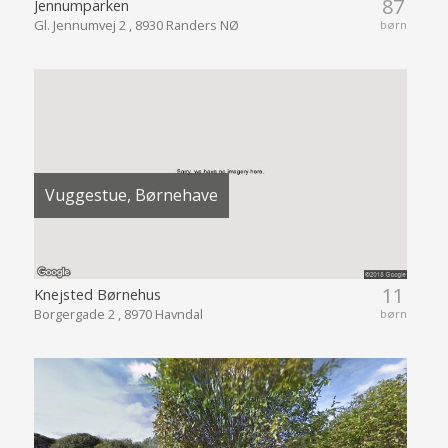
87
Jennumparken
Gl. Jennumvej 2 , 8930 Randers NØ
børn
Vuggestue, Børnehave
11
Knejsted Børnehus
Borgergade 2 , 8970 Havndal
børn