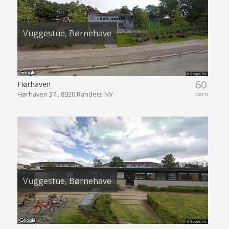
Vuggestue, Børnehave
60
Hørhaven
Hørhaven 37 , 8920 Randers NV
børn
Vuggestue, Børnehave