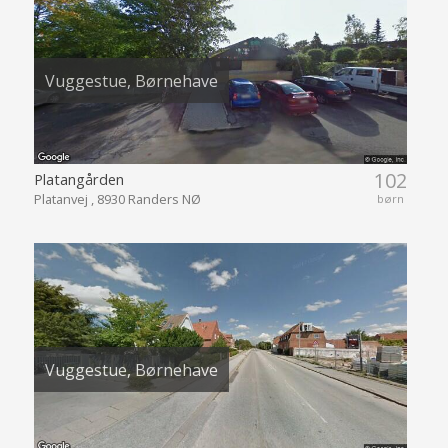
Vuggestue, Børnehave
102
Platangården
Platanvej , 8930 Randers NØ
børn
Vuggestue, Børnehave