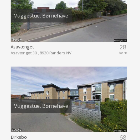
Vuggestue, Børnehave
28
Asavænget
Asavænget 30 , 8920 Randers NV
børn
Vuggestue, Børnehave
68
Birkebo