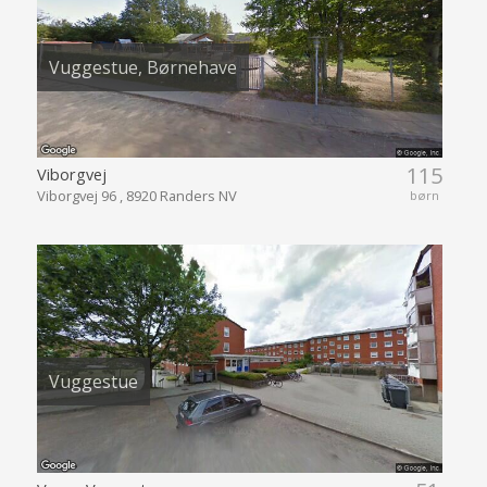
Vuggestue, Børnehave
115
Viborgvej
Viborgvej 96 , 8920 Randers NV
børn
Vuggestue