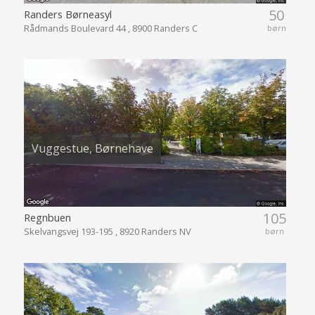
50
Randers Børneasyl
Rådmands Boulevard 44 , 8900 Randers C
børn
Vuggestue, Børnehave
105
Regnbuen
Skelvangsvej 193-195 , 8920 Randers NV
børn