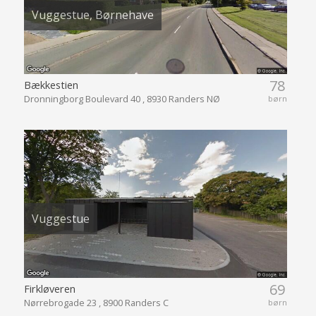
Vuggestue, Børnehave
78
Bækkestien
Dronningborg Boulevard 40 , 8930 Randers NØ
børn
Vuggestue
69
Firkløveren
Nørrebrogade 23 , 8900 Randers C
børn