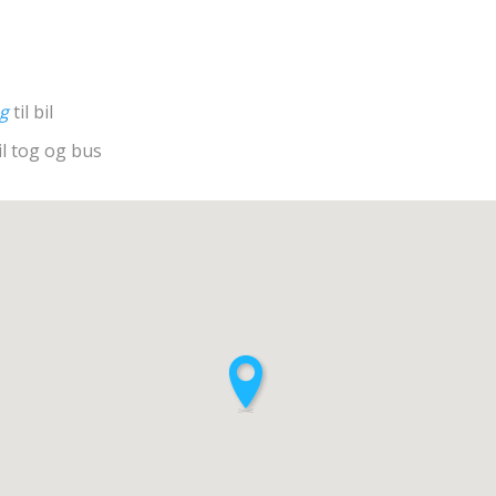
ng
til bil
il tog og bus