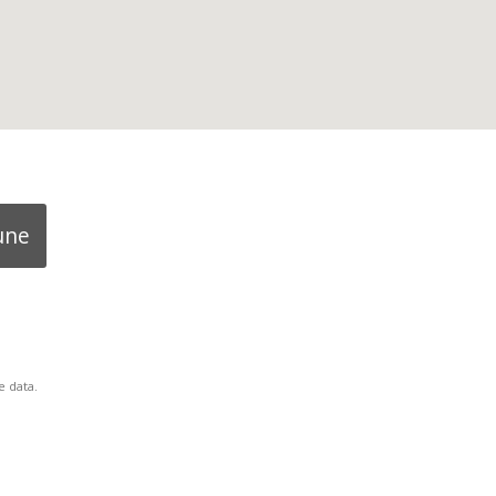
une
 data.