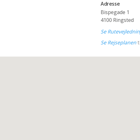
Adresse
Bispegade 1
4100 Ringsted
Se Rutevejledni
Se Rejseplanen
t