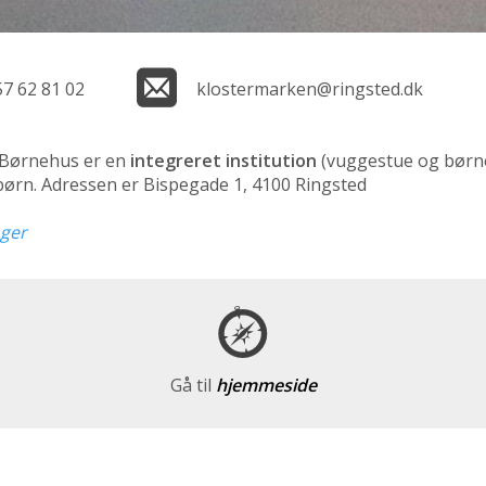
57 62 81 02
klostermarken@ringsted.dk
 Børnehus er en
integreret institution
(vuggestue og børn
 børn. Adressen er Bispegade 1, 4100 Ringsted
nger
Gå til
hjemmeside