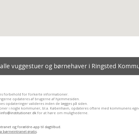
 alle vuggestuer og børnehaver i Ringsted Komm
es forbehold for forkerte informationer.
ngerne opdateres af brugerne af hjemmesiden.
es opdateringer valideres inden de lægges på siden.
tioner i nogle kommuner, bl.a. København, opdateres oftere med kommunens egne
l
info@institutioner.dk
for at høre om mulighederne.
tranet og forældre-app til dagtilbud.
ia børneintranet gratis
.