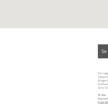
Se
Der tag
Oplysni
Brugern
Institu
Skriv ti
©
Alia
Børnein
Prøv Al