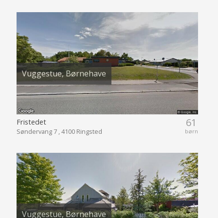
Vuggestue, Børnehave
61
Fristedet
Søndervang 7 , 4100 Ringsted
børn
Vuggestue, Børnehave