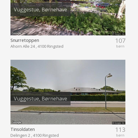
Vuggestue, Børnehave
107
Snurretoppen
Ahorn Alle 24 , 4100 Ringsted
børn
Vuggestue, Børnehave
113
Tinsoldaten
Delingen 2 , 4100 Ringsted
børn