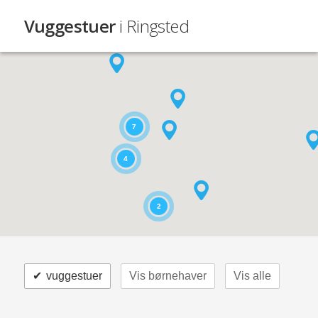
Vuggestuer
i Ringsted
7
4
2
✔
vuggestuer
Vis børnehaver
Vis alle