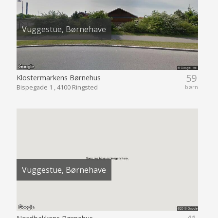
Vuggestue, Børnehave
59
Klostermarkens Børnehus
Bispegade 1 , 4100 Ringsted
børn
Vuggestue, Børnehave
Nordbakkens Børnehus