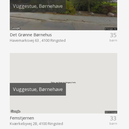
Vuggestue, Børnehave
35
Det Grønne Børnehus
Havemarksvej 63 , 4100 Ringsted
børn
Vuggestue, Børnehave
33
Femstjernen
Kværkebyvej 2B, 4100 Ringsted
børn