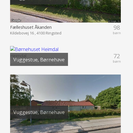
98
Fælleshuset Åkanden
Kildebovej 16 , 4100 Ringsted
børn
72
Heimdal
Vuggestue, Børnehave
Smålodsvej 20B, 4100 Ringsted
børn
Vuggestue, Børnehave