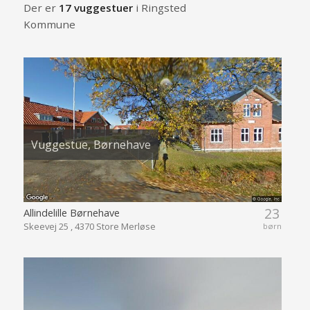
Der er
17 vuggestuer
i Ringsted
Kommune
Vuggestue, Børnehave
23
Allindelille Børnehave
Skeevej 25 , 4370 Store Merløse
børn