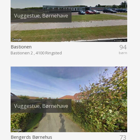
Vuggestue, Børnehave
94
Bastionen
Bastionen 2 , 4100 Ringsted
børn
Vuggestue, Børnehave
73
Bengerds Børnehus