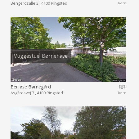
Bengerdsalle 3 , 4100 Ringsted
børn
Vuggestue, Børnehave
88
Benløse Børnegård
Asgårdsvej 7 , 4100 Ringsted
børn