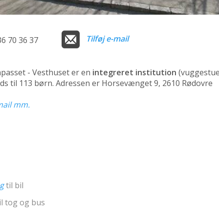
Tilføj e-mail
36 70 36 37
asset - Vesthuset er en
integreret institution
(vuggestue
ds til 113 børn. Adressen er Horsevænget 9, 2610 Rødovre
-mail mm.
ng
til bil
il tog og bus