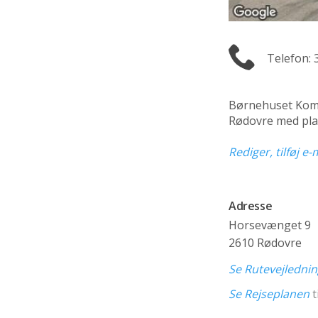
Telefon: 
Børnehuset Komp
Rødovre med pla
Rediger, tilføj e
Adresse
Horsevænget 9
2610 Rødovre
Se Rutevejledni
Se Rejseplanen
t