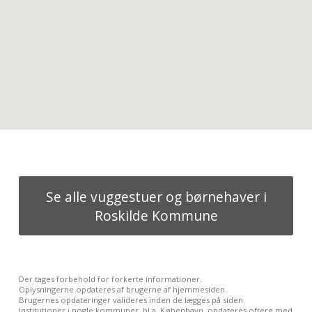
Se alle vuggestuer og børnehaver i
Roskilde Kommune
Der tages forbehold for forkerte informationer.
Oplysningerne opdateres af brugerne af hjemmesiden.
Brugernes opdateringer valideres inden de lægges på siden.
Institutioner i nogle kommuner, bl.a. København, opdateres oftere med