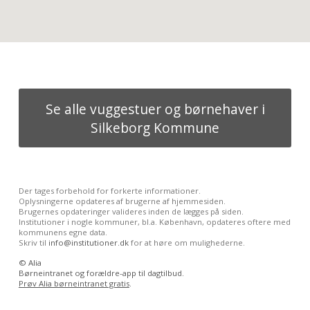
Se alle vuggestuer og børnehaver i
Silkeborg Kommune
Der tages forbehold for forkerte informationer.
Oplysningerne opdateres af brugerne af hjemmesiden.
Brugernes opdateringer valideres inden de lægges på siden.
Institutioner i nogle kommuner, bl.a. København, opdateres oftere med
kommunens egne data.
Skriv til
info@institutioner.dk
for at høre om mulighederne.
©
Alia
Børneintranet og forældre-app til dagtilbud.
Prøv Alia børneintranet gratis
.