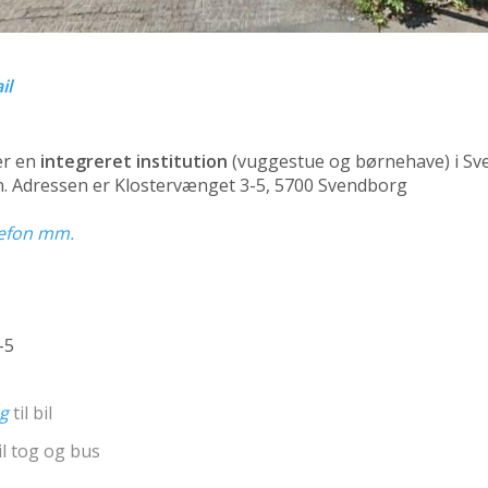
il
er en
integreret institution
(vuggestue og børnehave)
i Sv
rn. Adressen er Klostervænget 3-5, 5700 Svendborg
elefon mm.
-5
ng
til bil
il tog og bus