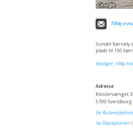
Tilføj e-ma
Sundet Børnely 
plads til 100 bø
Rediger, tilføj t
Adresse
Klostervænget 3
5700 Svendborg
Se Rutevejledni
Se Rejseplanen
t