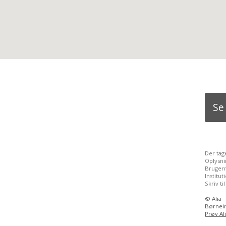
Se
Der tag
Oplysni
Brugern
Institu
Skriv ti
©
Alia
Børnein
Prøv Al