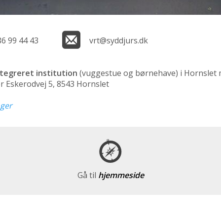
86 99 44 43
vrt@syddjurs.dk
ntegreret institution
(vuggestue og børnehave)
i Hornslet 
r Eskerodvej 5, 8543 Hornslet
nger
Gå til
hjemmeside