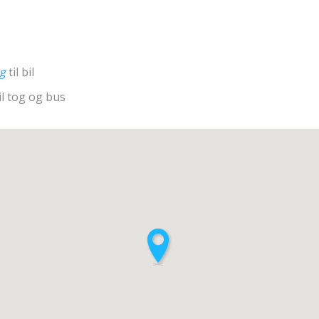
ng
til bil
il tog og bus