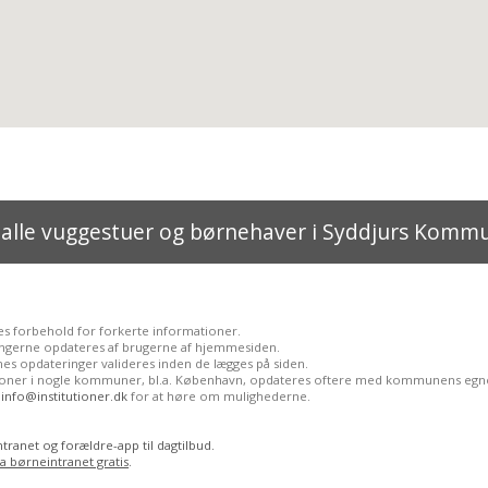
 alle vuggestuer og børnehaver i Syddjurs Komm
es forbehold for forkerte informationer.
ngerne opdateres af brugerne af hjemmesiden.
es opdateringer valideres inden de lægges på siden.
tioner i nogle kommuner, bl.a. København, opdateres oftere med kommunens egne
l
info@institutioner.dk
for at høre om mulighederne.
tranet og forældre-app til dagtilbud.
ia børneintranet gratis
.