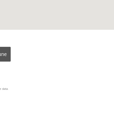
une
 data.