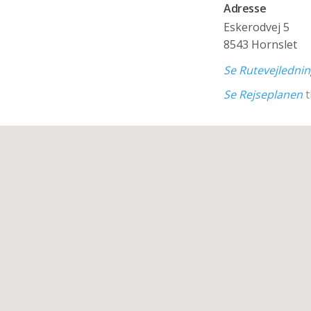
Adresse
Eskerodvej 5
8543 Hornslet
Se Rutevejledni
Se Rejseplanen
t