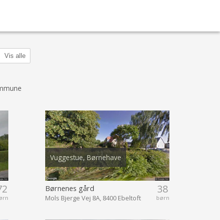
Vis alle
ommune
Vuggestue, Børnehave
72
38
Børnenes gård
Mols Bjerge Vej 8A, 8400 Ebeltoft
ørn
børn