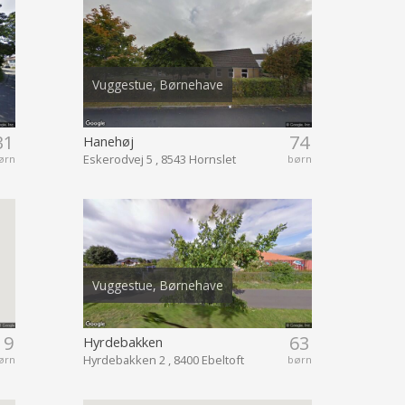
Vuggestue, Børnehave
31
74
Hanehøj
Eskerodvej 5 , 8543 Hornslet
ørn
børn
Vuggestue, Børnehave
19
63
Hyrdebakken
Hyrdebakken 2 , 8400 Ebeltoft
ørn
børn