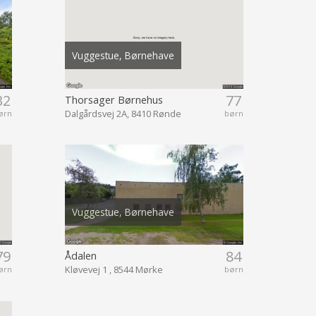
Vuggestue, Børnehave
32
77
Thorsager Børnehus
Dalgårdsvej 2A, 8410 Rønde
ørn
børn
Vuggestue, Børnehave
79
84
Ådalen
Kløvevej 1 , 8544 Mørke
ørn
børn