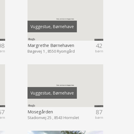
Vuggestue, Børnehave
98
42
Margrethe Børnehaven
Bøgevej 1 , 8550 Ryomgård
ørn
børn
Vuggestue, Børnehave
67
87
Mosegården
Stadionvej 25 , 8543 Hornslet
ørn
børn