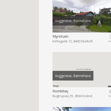
Vuggestue, Børnehave
Myretuen
Kirkegade 12, 8400 Ebeltoft
b
Vuggestue, Børnehave
Romlehøj
Bugtrupvej 29 , 8560 Kolind
b