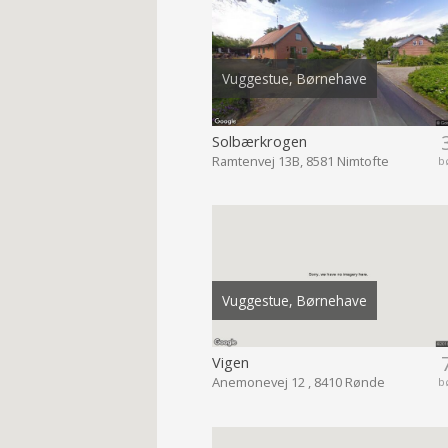
Vuggestue, Børnehave
Solbærkrogen
Ramtenvej 13B, 8581 Nimtofte
b
Vuggestue, Børnehave
Vigen
Anemonevej 12 , 8410 Rønde
b