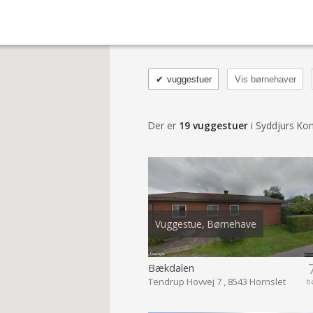
✔
vuggestuer
Vis børnehaver
Der er
19 vuggestuer
i Syddjurs K
Vuggestue, Børnehave
Bækdalen
Tendrup Hovvej 7 , 8543 Hornslet
b