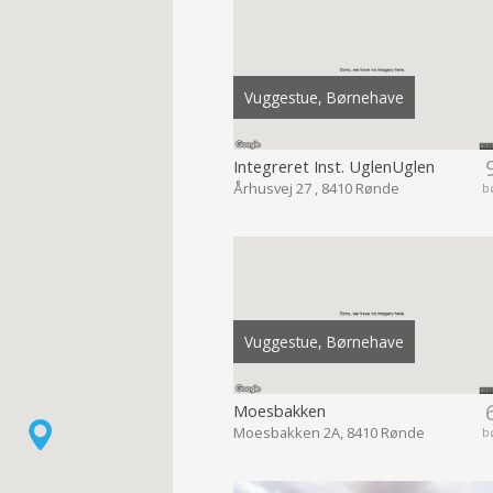
Vuggestue, Børnehave
Integreret Inst. UglenUglen
Århusvej 27 , 8410 Rønde
b
Vuggestue, Børnehave
Moesbakken
Moesbakken 2A, 8410 Rønde
b