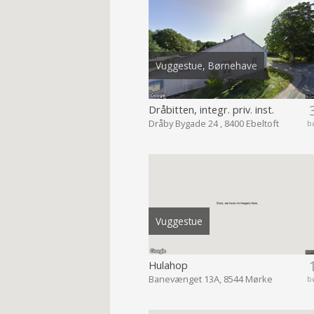
Vuggestue, Børnehave
Dråbitten, integr. priv. inst.
Dråby Bygade 24 , 8400 Ebeltoft
b
Vuggestue
Hulahop
Banevænget 13A, 8544 Mørke
b