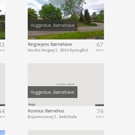
Vuggestue, Børnehave
33
67
Ringvejens Børnehave
Nordre Ringvej 5 , 8550 Ryomgård
ørn
børn
Vuggestue, Børnehave
64
74
Rosmus Børnehus
Bispemosevej 5 , 8444 Balle
ørn
børn