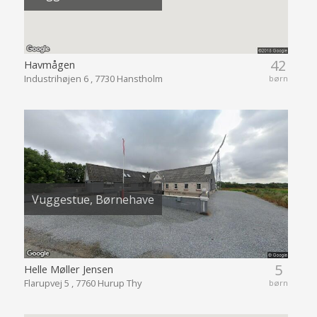
42
Havmågen
Industrihøjen 6 , 7730 Hanstholm
børn
Vuggestue, Børnehave
5
Helle Møller Jensen
Flarupvej 5 , 7760 Hurup Thy
børn