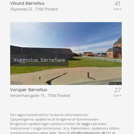
41
Vilsund Børnehus
Skyumvej 53 , 7700 Thisted
børn
Vuggestue, Børnehave
27
Vorupør Børnehus
Vesterhavsgade 15 , 7700 Thisted
børn
Der tages forbehold for forkerte informationer.
Oplysningerne opdateres af brugerne af hjemmesiden.
Brugernes opdateringer valideres inden de lægges på siden.
Institutioner i nogle kommuner, bl.a. København, opdateres oftere
med kommunens egne data. Skriv til
info@institutioner.dk
for at