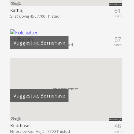
61
Kathøj
Silstrupvej 45 , 7700 Thisted
børn
57
Koldbøtten
Vuggestue, Børnehave
Kirsebærvænget 2 , 7752 Snedsted
børn
Vuggestue, Børnehave
48
Kridthuset
Hillerslev Kær Vej 5 , 7700 Thisted
børn