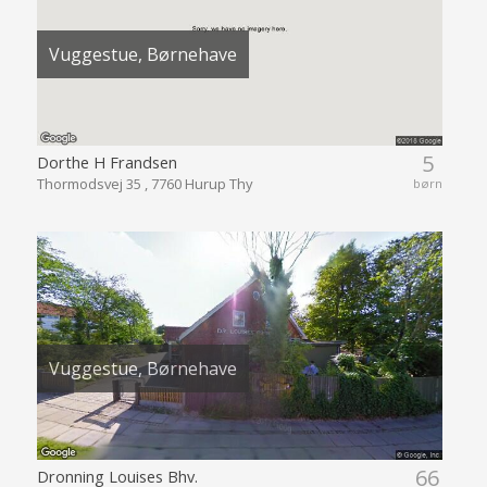
Vuggestue, Børnehave
5
Dorthe H Frandsen
Thormodsvej 35 , 7760 Hurup Thy
børn
Vuggestue, Børnehave
66
Dronning Louises Bhv.