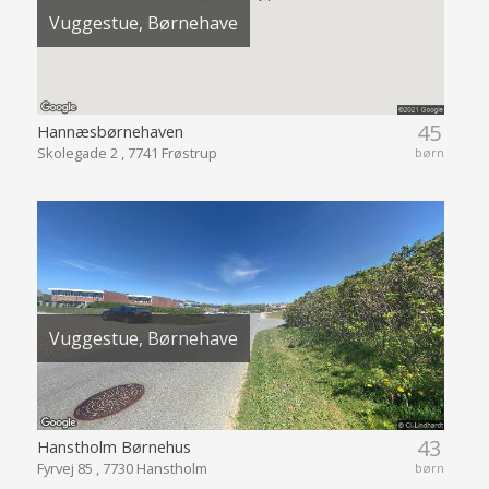
Vuggestue, Børnehave
45
Hannæsbørnehaven
Skolegade 2 , 7741 Frøstrup
børn
Vuggestue, Børnehave
43
Hanstholm Børnehus
Fyrvej 85 , 7730 Hanstholm
børn