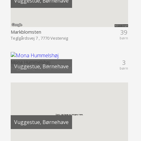
Vuggestue, Børnehave
39
Markblomsten
Teglgårdsvej 7 , 7770 Vestervig
børn
3
Mona Hummelshøj
Vuggestue, Børnehave
Tinggårdsvej 10 , 7752 Snedsted
børn
Vuggestue, Børnehave