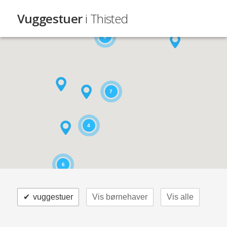
Vuggestuer
i Thisted
3
7
4
6
✔
vuggestuer
Vis børnehaver
Vis alle