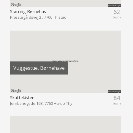
62
Sjørring Børnehus
Præstegårdsvej 2 , 7700 Thisted
børn
Vuggestue, Børnehave
84
Skattekisten
Jernbanegade 19B, 7760 Hurup Thy
børn