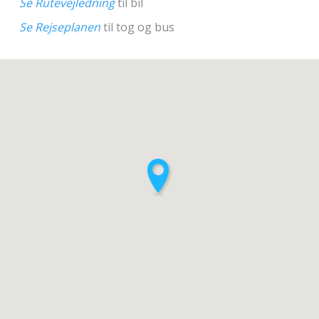
Se Rutevejledning
til bil
Se Rejseplanen
til tog og bus