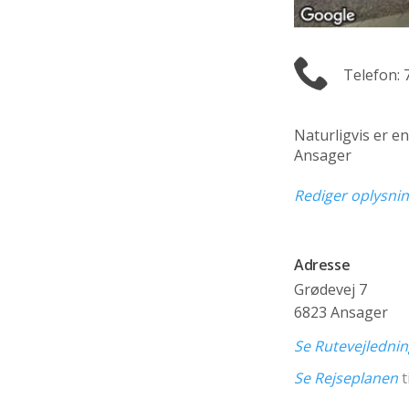
Telefon: 
Naturligvis er e
Ansager
Rediger oplysni
Adresse
Grødevej 7
6823 Ansager
Se Rutevejledni
Se Rejseplanen
t