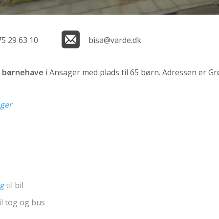
75 29 63 10
bisa@varde.dk
n
børnehave
i Ansager med plads til 65 børn. Adressen er Gr
nger
ng
til bil
il tog og bus