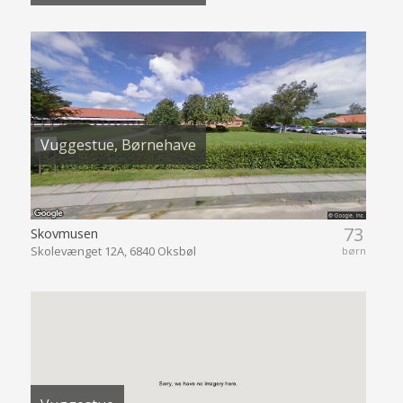
Vuggestue, Børnehave
73
Skovmusen
Skolevænget 12A, 6840 Oksbøl
børn