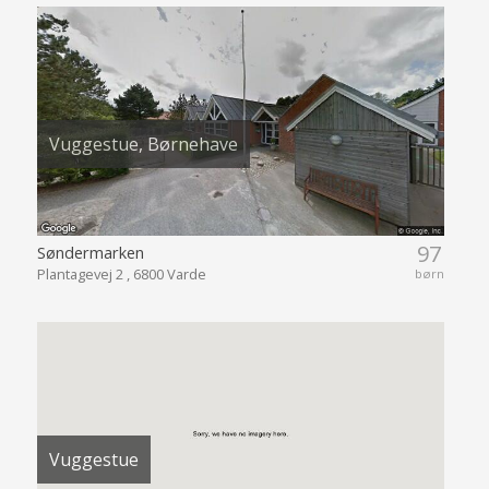
Vuggestue, Børnehave
97
Søndermarken
Plantagevej 2 , 6800 Varde
børn
Vuggestue