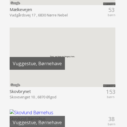
53
Mælkevejen
Vadgårdsvej 17 , 6830 Nørre Nebel
børn
Vuggestue, Børnehave
153
Skovbrynet
Skovsvinget 10 , 6870 Ølgod
børn
38
Skovlund Børnehus
Vuggestue, Børnehave
Nørremarken 9 , 6823 Ansager
børn