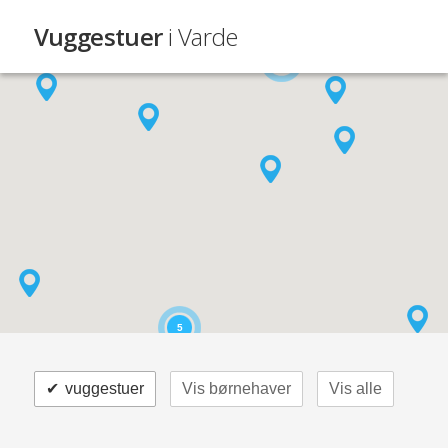
Vuggestuer
i Varde
4
5
✔
vuggestuer
Vis børnehaver
Vis alle