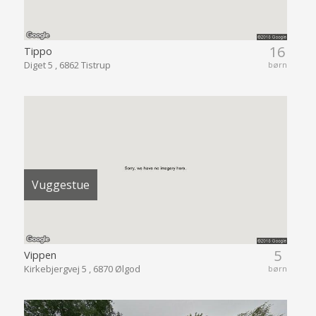
16
Tippo
Diget 5 , 6862 Tistrup
børn
Vuggestue
5
Vippen
Kirkebjergvej 5 , 6870 Ølgod
børn