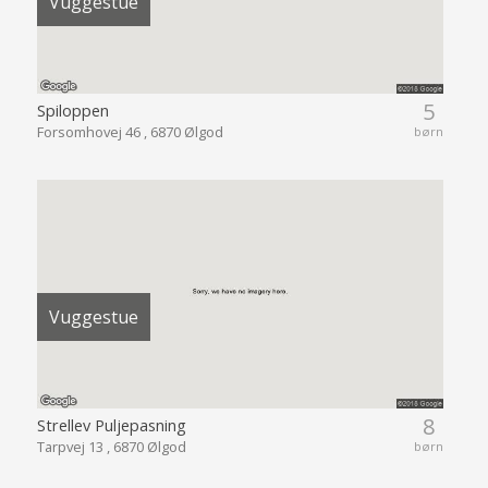
Vuggestue
5
Spiloppen
Forsomhovej 46 , 6870 Ølgod
børn
Vuggestue
8
Strellev Puljepasning
Tarpvej 13 , 6870 Ølgod
børn