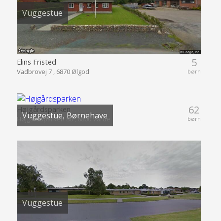
Vuggestue
5
Elins Fristed
Vadbrovej 7 , 6870 Ølgod
børn
62
Højgårdsparken
Vuggestue, Børnehave
Højgårdsparken 80 , 6800 Varde
børn
Vuggestue