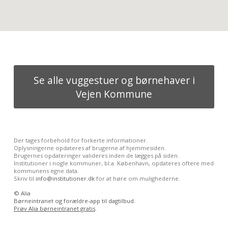
Se alle vuggestuer og børnehaver i
Vejen Kommune
Der tages forbehold for forkerte informationer.
Oplysningerne opdateres af brugerne af hjemmesiden.
Brugernes opdateringer valideres inden de lægges på siden.
Institutioner i nogle kommuner, bl.a. København, opdateres oftere med
kommunens egne data.
Skriv til
info@institutioner.dk
for at høre om mulighederne.
©
Alia
Børneintranet og forældre-app til dagtilbud.
Prøv Alia børneintranet gratis
.