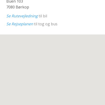
Buen 103
7080 Børkop
Se Rutevejledning
til bil
Se Rejseplanen
til tog og bus