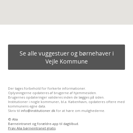
Se alle vuggestuer og børnehaver i
Vejle Kommune
Der tages forbehold for forkerte informationer.
Oplysningerne opdateres af brugerne af hjemmesiden.
Brugernes opdateringer valideres inden de lægges på siden.
Institutioner i nogle kommuner, bl.a. København, opdateres oftere med
kommunens egne data.
Skriv til
info@institutioner.dk
for at høre om mulighederne.
©
Alia
Børneintranet og forældre-app til dagtilbud.
Prøv Alia børneintranet gratis
.