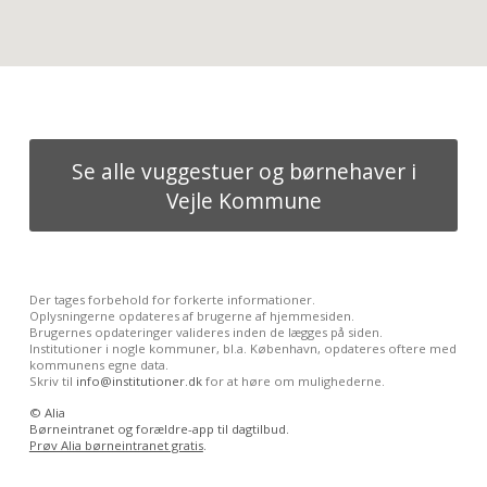
Se alle vuggestuer og børnehaver i
Vejle Kommune
Der tages forbehold for forkerte informationer.
Oplysningerne opdateres af brugerne af hjemmesiden.
Brugernes opdateringer valideres inden de lægges på siden.
Institutioner i nogle kommuner, bl.a. København, opdateres oftere med
kommunens egne data.
Skriv til
info@institutioner.dk
for at høre om mulighederne.
©
Alia
Børneintranet og forældre-app til dagtilbud.
Prøv Alia børneintranet gratis
.