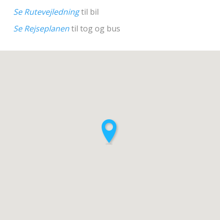
Se Rutevejledning
til bil
Se Rejseplanen
til tog og bus