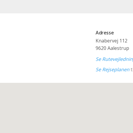
Adresse
Knabervej 112
9620 Aalestrup
Se Rutevejledni
Se Rejseplanen
t