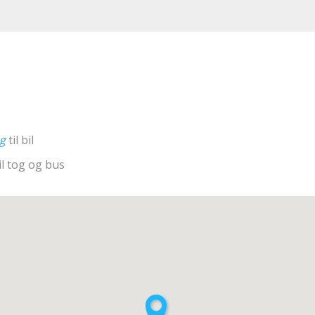
ng
til bil
il tog og bus