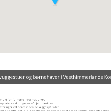
e vuggestuer og børnehaver i Vesthimmerlands 
ehold for forkerte informationer.
opdateres af brugerne af hjemmesiden.
teringer valideres inden de lægges på siden.
i nogle kommuner, bl.a. København, opdateres oftere med kommunens egne data.