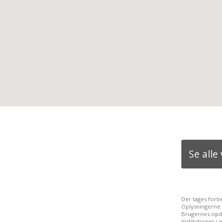
Se all
Der tages forb
Oplysningerne 
Brugernes opda
Institutioner 