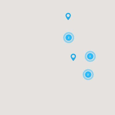
2
2
2