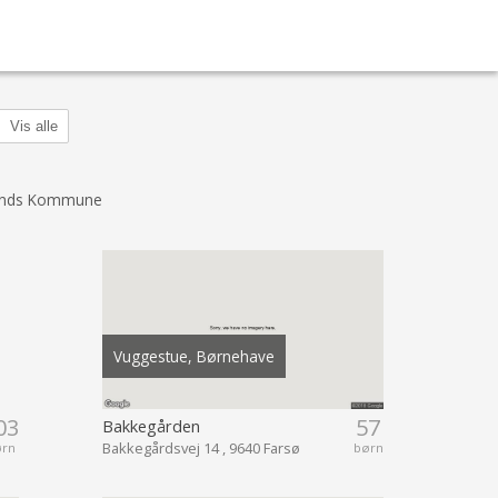
Vis alle
ands Kommune
Vuggestue, Børnehave
03
57
Bakkegården
Bakkegårdsvej 14 , 9640 Farsø
ørn
børn