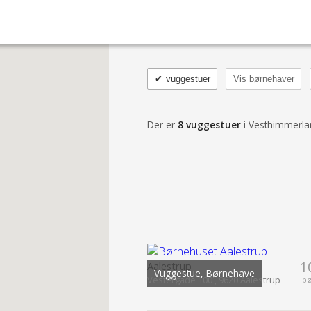
✔
vuggestuer
Vis børnehaver
Der er
8 vuggestuer
i Vesthimmerl
1
Aalestrup
Vuggestue, Børnehave
Vestergade 100 , 9620 Aalestrup
b