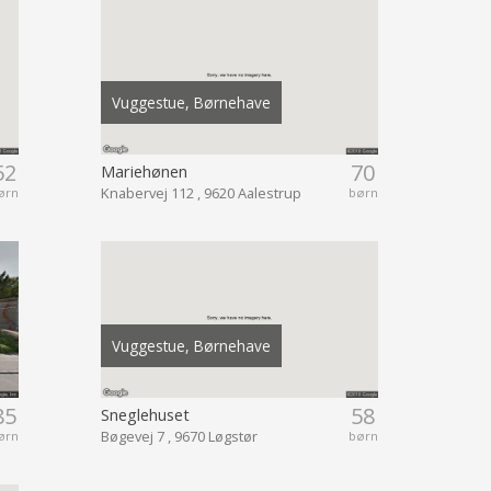
Vuggestue, Børnehave
52
70
Mariehønen
Knabervej 112 , 9620 Aalestrup
ørn
børn
Vuggestue, Børnehave
85
58
Sneglehuset
Bøgevej 7 , 9670 Løgstør
ørn
børn