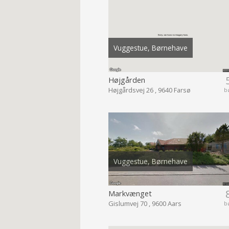
Vuggestue, Børnehave
Højgården
Højgårdsvej 26 , 9640 Farsø
b
Vuggestue, Børnehave
Markvænget
Gislumvej 70 , 9600 Aars
b