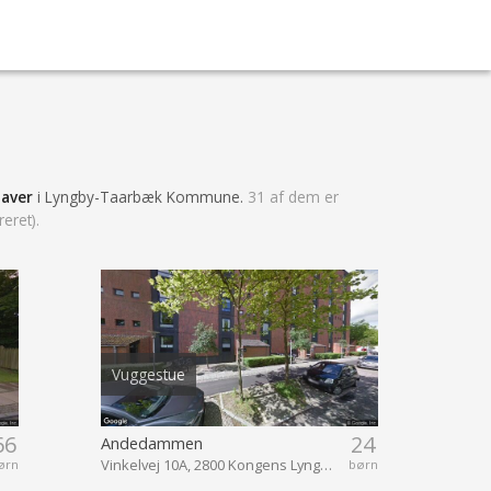
haver
i Lyngby-Taarbæk Kommune.
31 af dem er
eret).
Vuggestue
66
24
Andedammen
Vinkelvej 10A, 2800 Kongens Lyngby
ørn
børn