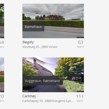
Børnehave
54
63
Bøgely
Virumvej 35 , 2830 Virum
ørn
børn
Vuggestue, Børnehave
20
111
Carlshøj
Carlshøjvej 10 , 2800 Kongens Lyngby
ørn
børn