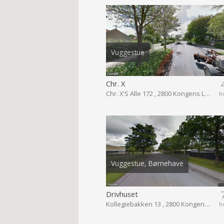
Vuggestue
Chr. X
Chr. X'S Alle 172 , 2800 Kongens Lyngby
b
Vuggestue, Børnehave
Drivhuset
Kollegiebakken 13 , 2800 Kongens Lyngby
b