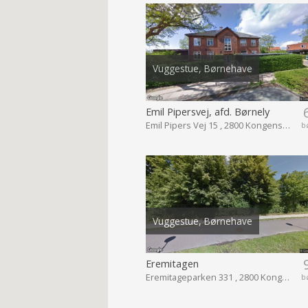
Vuggestue, Børnehave
Emil Pipersvej, afd. Børnely
Emil Pipers Vej 15 , 2800 Kongens Lyngby
b
Vuggestue, Børnehave
Eremitagen
Eremitageparken 331 , 2800 Kongens Lyngby
b