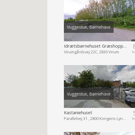
Vuggestue, Børnehave
Idrætsbørnehuset Græshoppen
Virumgårdsvej 22C, 2830 Virum
b
Vuggestue, Børnehave
Kastaniehuset
Parallelvej 31 , 2800 Kongens Lyngby
b