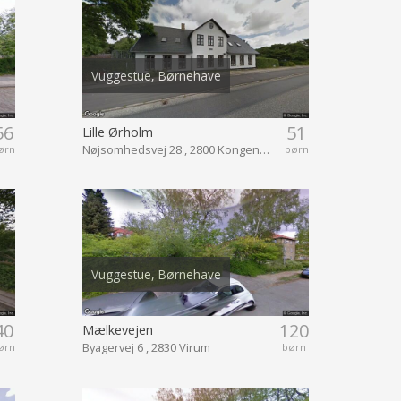
Vuggestue, Børnehave
56
51
Lille Ørholm
Nøjsomhedsvej 28 , 2800 Kongens Lyngby
ørn
børn
Vuggestue, Børnehave
40
120
Mælkevejen
Byagervej 6 , 2830 Virum
ørn
børn