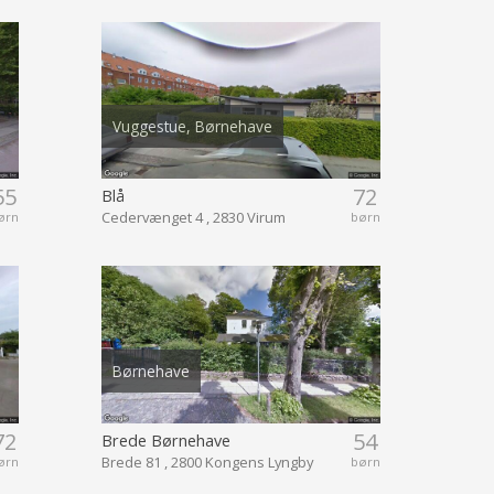
Vuggestue, Børnehave
55
72
Blå
Cedervænget 4 , 2830 Virum
ørn
børn
Børnehave
72
54
Brede Børnehave
Brede 81 , 2800 Kongens Lyngby
ørn
børn