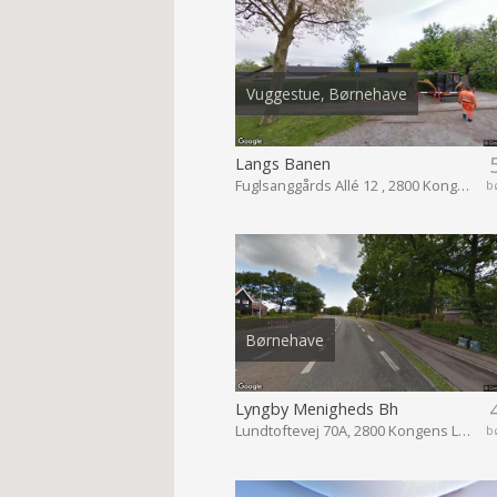
Vuggestue, Børnehave
Langs Banen
Fuglsanggårds Allé 12 , 2800 Kongens Lyngby
b
Børnehave
Lyngby Menigheds Bh
Lundtoftevej 70A, 2800 Kongens Lyngby
b