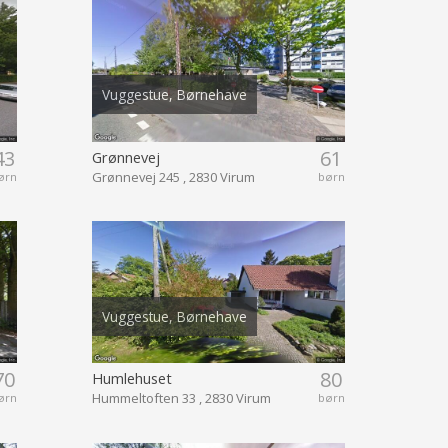
Vuggestue, Børnehave
43
61
Grønnevej
Grønnevej 245 , 2830 Virum
ørn
børn
Vuggestue, Børnehave
70
80
Humlehuset
Hummeltoften 33 , 2830 Virum
ørn
børn