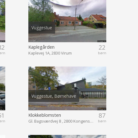
Vuggestue
82
22
Kaplegården
Kaplevej 1A, 2830 Virum
ørn
børn
Vuggestue, Børnehave
51
87
Klokkeblomsten
Gl. Bagsværdvej 8 , 2800 Kongens Lyngby
ørn
børn