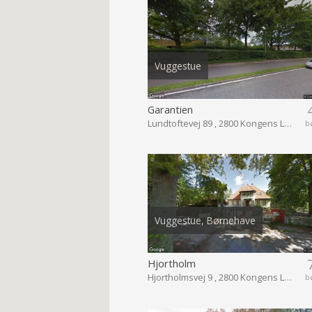
Vuggestue
Garantien
Lundtoftevej 89 , 2800 Kongens Lyngby
b
Vuggestue, Børnehave
Hjortholm
Hjortholmsvej 9 , 2800 Kongens Lyngby
b