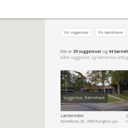
Vis vuggestuer
Vis børnehaver
Der er
39 vuggestuer
og
44 børne
både vuggestue og børnehave (integr
Vuggestue, Børnehave
Lærkereden
Nymøllevej 38 , 2800 Kongens Lyngby
b