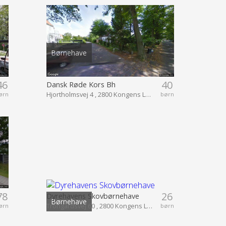
Børnehave
46
40
Dansk Røde Kors Bh
Hjortholmsvej 4 , 2800 Kongens Lyngby
ørn
børn
78
26
Dyrehavens Skovbørnehave
Børnehave
Trongårdsvej 60 , 2800 Kongens Lyngby
ørn
børn