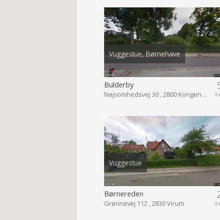
Vuggestue, Børnehave
Bulderby
Nøjsomhedsvej 30 , 2800 Kongens Lyngby
b
Vuggestue
Børnereden
Grønnevej 112 , 2830 Virum
b