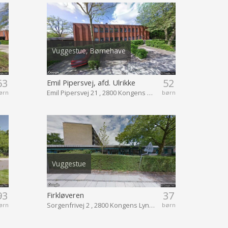
Vuggestue, Børnehave
63
52
Emil Pipersvej, afd. Ulrikke
Emil Pipersvej 21 , 2800 Kongens Lyngby
ørn
børn
Vuggestue
93
37
Firkløveren
Sorgenfrivej 2 , 2800 Kongens Lyngby
ørn
børn