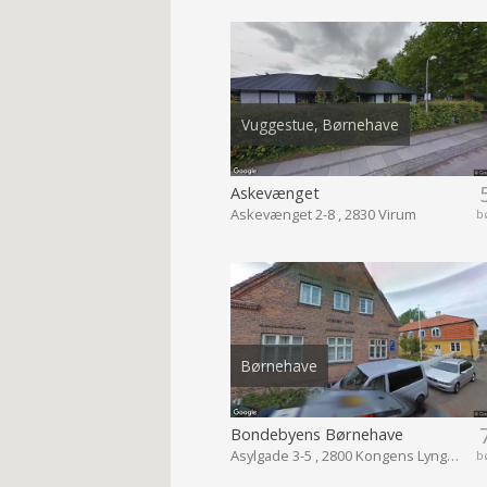
Vuggestue, Børnehave
Askevænget
Askevænget 2-8 , 2830 Virum
b
Børnehave
Bondebyens Børnehave
Asylgade 3-5 , 2800 Kongens Lyngby
b