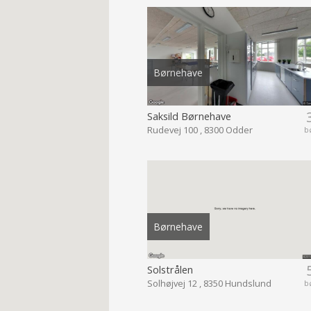
Børnehave
Saksild Børnehave
Rudevej 100 , 8300 Odder
b
Børnehave
Solstrålen
Solhøjvej 12 , 8350 Hundslund
b