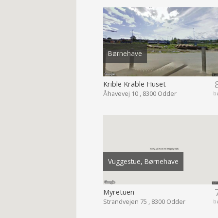
Børnehave
Krible Krable Huset
Åhavevej 10 , 8300 Odder
b
Vuggestue, Børnehave
Myretuen
Strandvejen 75 , 8300 Odder
b