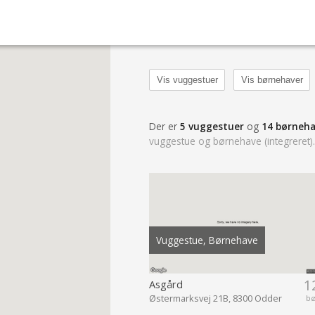
Vis vuggestuer
Vis børnehaver
Der er
5 vuggestuer
og
14 børneha
vuggestue og børnehave (integreret)
Vuggestue, Børnehave
1
Asgård
Østermarksvej 21B, 8300 Odder
b