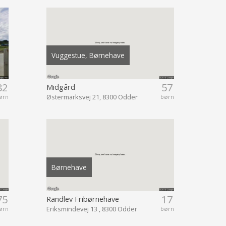
Vuggestue, Børnehave
82
57
Midgård
Østermarksvej 21, 8300 Odder
ørn
børn
Børnehave
75
17
Randlev Fribørnehave
Eriksmindevej 13 , 8300 Odder
ørn
børn