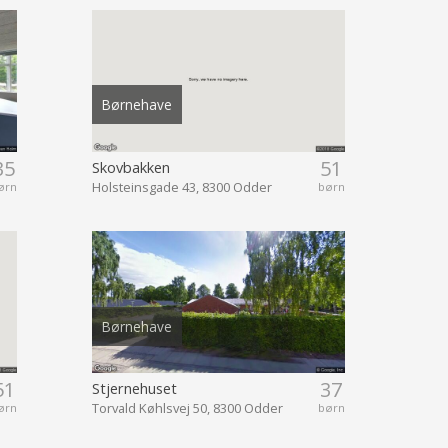
Børnehave
35
51
Skovbakken
Holsteinsgade 43, 8300 Odder
ørn
børn
Børnehave
51
37
Stjernehuset
Torvald Køhlsvej 50, 8300 Odder
ørn
børn