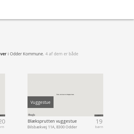
ver
i Odder Kommune.
4 af dem er både
.
Vuggestue
20
19
Blæksprutten vuggestue
Bilsbækvej 11A, 8300 Odder
ørn
børn