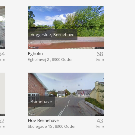
Vuggestue, Børnehave
64
68
Egholm
Egholmvej 2 , 8300 Odder
ørn
børn
Børnehave
52
43
Hov Børnehave
Skolegade 15 , 8300 Odder
ørn
børn