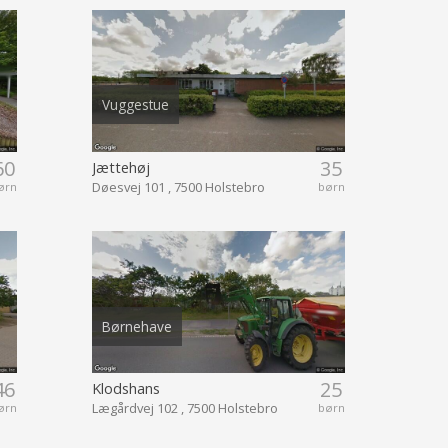
Vuggestue
60
35
Jættehøj
Døesvej 101 , 7500 Holstebro
ørn
børn
Børnehave
46
25
Klodshans
Lægårdvej 102 , 7500 Holstebro
ørn
børn