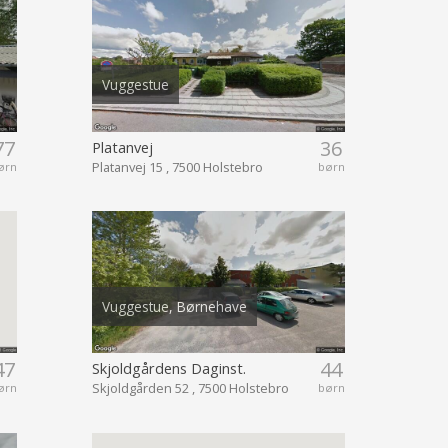
Vuggestue
77
36
Platanvej
Platanvej 15 , 7500 Holstebro
ørn
børn
Vuggestue, Børnehave
47
44
Skjoldgårdens Daginst.
Skjoldgården 52 , 7500 Holstebro
ørn
børn