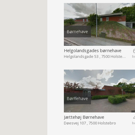
Børnehave
Helgolandsgades børnehave
Helgolandsgade 53 , 7500 Holstebro
b
Børnehave
Jættehøj Børnehave
Døesvej 107 , 7500 Holstebro
b