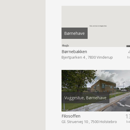
Børnehave
Børnebakken
Bjertparken 4 , 7830 Vinderup
b
Vuggestue, Børnehave
1
Filosoffen
Gl. Struervej 10 , 7500 Holstebro
b