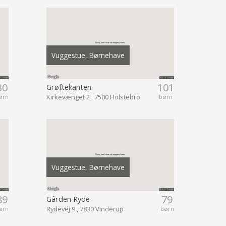
Vuggestue, Børnehave
30
101
Grøftekanten
Kirkevænget 2 , 7500 Holstebro
ørn
børn
Vuggestue, Børnehave
89
79
Gården Ryde
Rydevej 9 , 7830 Vinderup
ørn
børn