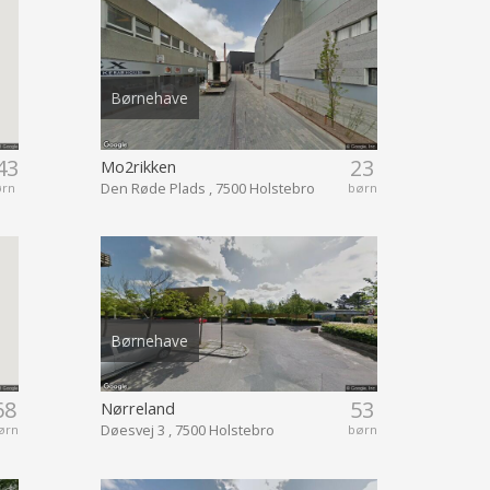
Børnehave
43
23
Mo2rikken
Den Røde Plads , 7500 Holstebro
ørn
børn
Børnehave
68
53
Nørreland
Døesvej 3 , 7500 Holstebro
ørn
børn