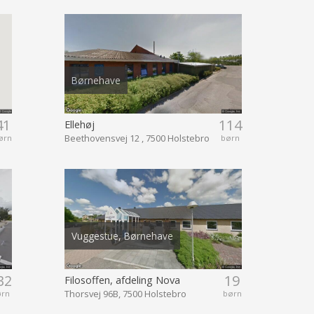
Børnehave
41
114
Ellehøj
Beethovensvej 12 , 7500 Holstebro
ørn
børn
Vuggestue, Børnehave
32
19
Filosoffen, afdeling Nova
Thorsvej 96B, 7500 Holstebro
ørn
børn