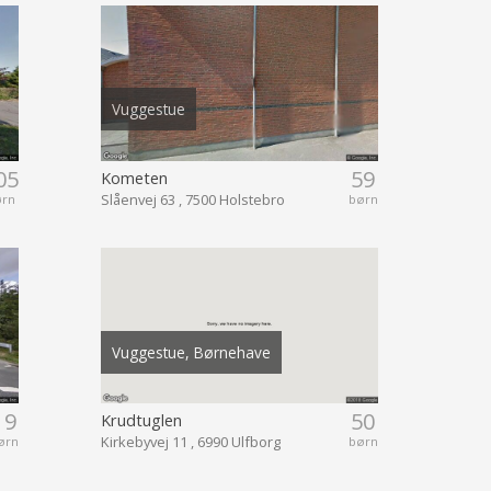
Vuggestue
05
59
Kometen
Slåenvej 63 , 7500 Holstebro
ørn
børn
Vuggestue, Børnehave
19
50
Krudtuglen
Kirkebyvej 11 , 6990 Ulfborg
ørn
børn