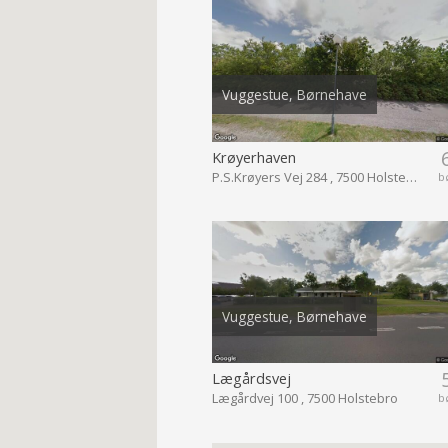
Vuggestue, Børnehave
Krøyerhaven
P.S.Krøyers Vej 284 , 7500 Holstebro
b
Vuggestue, Børnehave
Lægårdsvej
Lægårdvej 100 , 7500 Holstebro
b