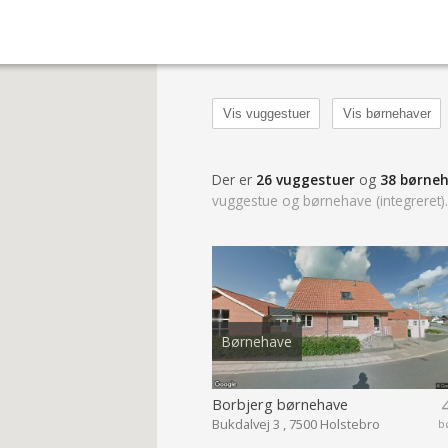
Vis vuggestuer
Vis børnehaver
Der er
26 vuggestuer
og
38 børne
vuggestue og børnehave (integreret)
Børnehave
Borbjerg børnehave
Bukdalvej 3 , 7500 Holstebro
b