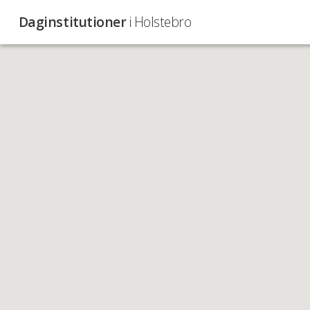
Daginstitutioner
i Holstebro