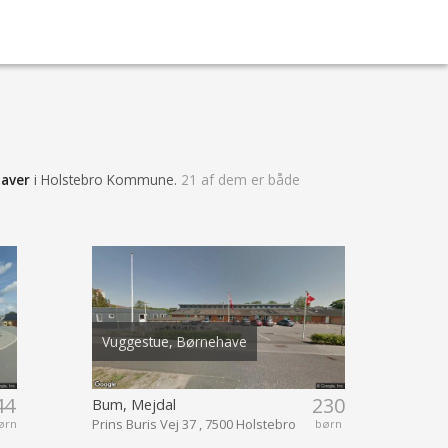
haver
i Holstebro Kommune.
21 af dem er både
.
Vuggestue, Børnehave
44
230
Bum, Mejdal
Prins Buris Vej 37 , 7500 Holstebro
ørn
børn