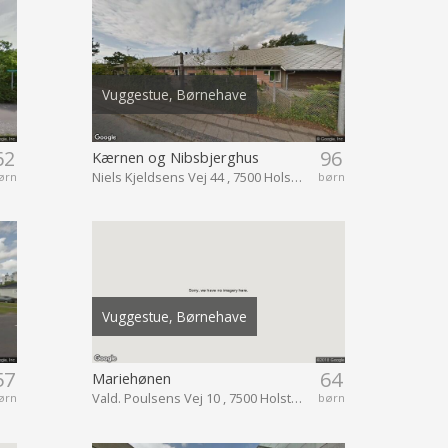
Vuggestue, Børnehave
62
96
Kærnen og Nibsbjerghus
Niels Kjeldsens Vej 44 , 7500 Holstebro
ørn
børn
Vuggestue, Børnehave
57
64
Mariehønen
Vald. Poulsens Vej 10 , 7500 Holstebro
ørn
børn