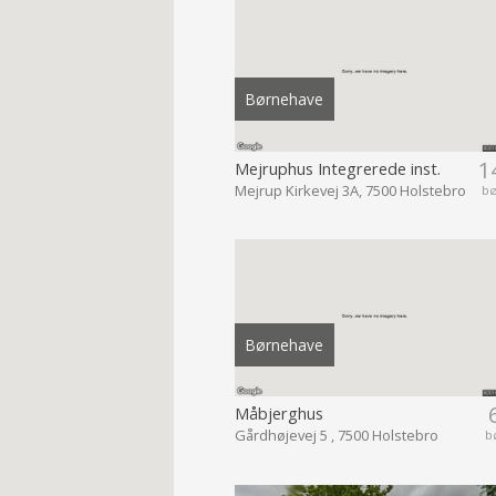
Børnehave
1
Mejruphus Integrerede inst.
Mejrup Kirkevej 3A, 7500 Holstebro
b
Børnehave
Måbjerghus
Gårdhøjevej 5 , 7500 Holstebro
b