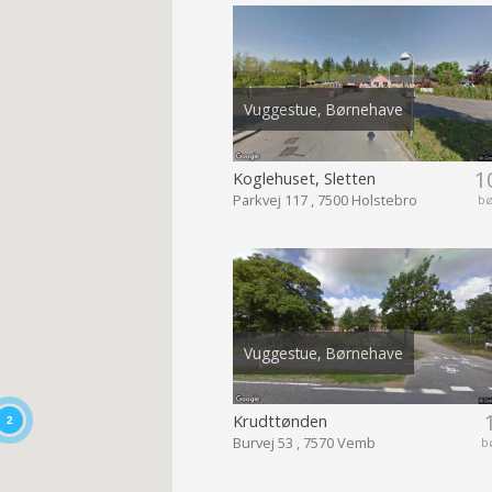
Vuggestue, Børnehave
1
Koglehuset, Sletten
Parkvej 117 , 7500 Holstebro
b
Vuggestue, Børnehave
Krudttønden
2
Burvej 53 , 7570 Vemb
b