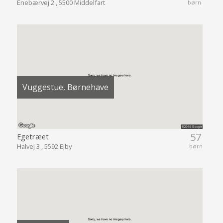
Enebærvej 2 , 5500 Middelfart
børn
Vuggestue, Børnehave
57
Egetræet
Halvej 3 , 5592 Ejby
børn