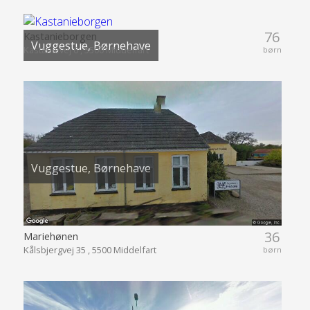
76
Kastanieborgen
Vuggestue, Børnehave
Kastanievej 6 , 5500 Middelfart
børn
Vuggestue, Børnehave
36
Mariehønen
Kålsbjergvej 35 , 5500 Middelfart
børn