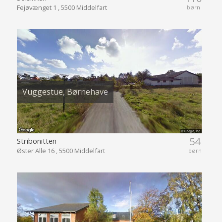
Fejøvænget 1 , 5500 Middelfart
børn
Vuggestue, Børnehave
54
Stribonitten
Øster Alle 16 , 5500 Middelfart
børn