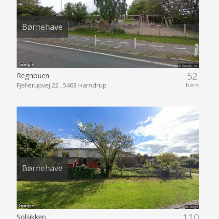
Børnehave
52
Regnbuen
Fjellerupvej 22 , 5463 Harndrup
børn
Børnehave
110
Solsikken