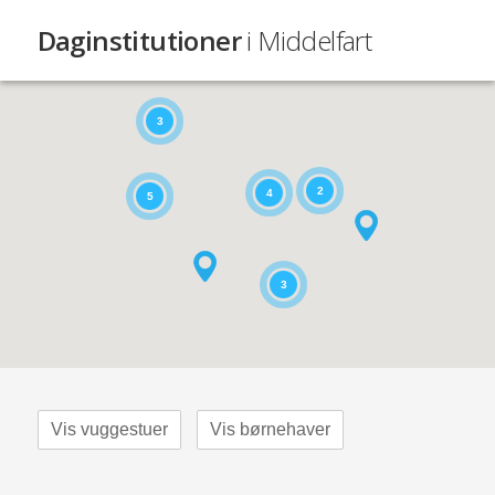
Daginstitutioner
i Middelfart
3
2
4
5
3
Vis vuggestuer
Vis børnehaver