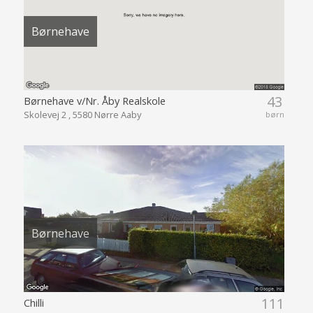
Børnehave
43
Børnehave v/Nr. Åby Realskole
Skolevej 2 , 5580 Nørre Aaby
børn
Børnehave
111
Chilli