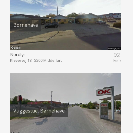
Børnehave
92
Nordlys
Kløvervej 18 , 5500 Middelfart
børn
Vuggestue, Børnehave