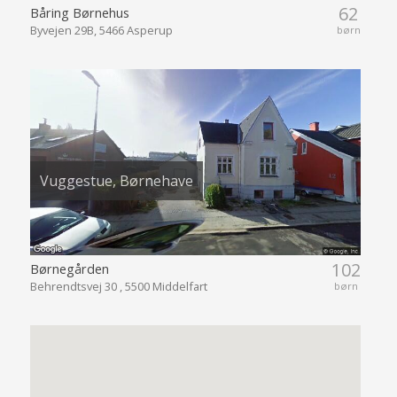
62
Båring Børnehus
Byvejen 29B, 5466 Asperup
børn
Vuggestue, Børnehave
102
Børnegården
Behrendtsvej 30 , 5500 Middelfart
børn